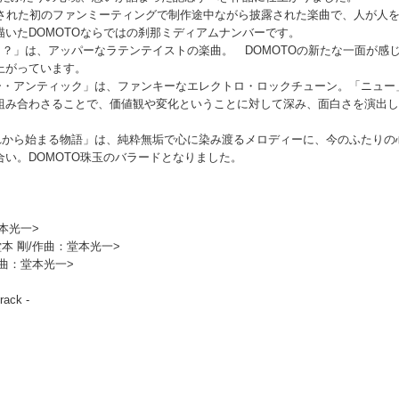
施された初のファンミーティングで制作途中ながら披露された楽曲で、人が人
いたDOMOTOならではの刹那ミディアムナンバーです。
？」は、アッパーなラテンテイストの楽曲。 DOMOTOの新たな一面が感
上がっています。
ー・アンティック」は、ファンキーなエレクトロ・ロックチューン。「ニュー
組み合わさることで、価値観や変化ということに対して深み、面白さを演出し
れから始まる物語」は、純粋無垢で心に染み渡るメロディーに、今のふたりの
い。DOMOTO珠玉のバラードとなりました。
本光一>
本 剛/作曲：堂本光一>
作曲：堂本光一>
ck -