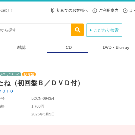
初めてのお客様へ
ご利用案内
よ
お届け！
こだわり検索
雑誌
CD
DVD・Blu-ray
たね（初回盤Ｂ／ＤＶＤ付）
ＭＯＴＯ
番号
LCCN-0943/4
価格
1,760円
日
2026年5月5日