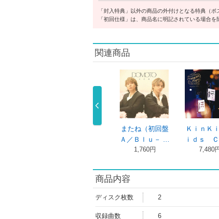
「封入特典」以外の商品の外付けとなる特典（ポ
「初回仕様」は、商品名に明記されている場合を
関連商品
たね（初回盤
またね（初回盤
またね（初回盤
ＫｉｎＫ
／ＤＶＤ付 …
Ｃ／Ｂｌｕ－ …
Ａ／Ｂｌｕ－ …
ｉｄｓ Ｃ
1,760円
3,960円
1,760円
7,480
商品内容
ディスク枚数
2
収録曲数
6