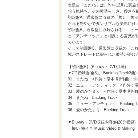
表題曲「またね」は、昨年12月に実
想う気持ち、その素晴らしさ、儚さを描
初回盤A、通常盤に収録の「怖い 怖イ
られる艶やかでダンサブルな楽曲に仕
初回盤B、通常盤に収録される「ニュ
と「アンティック」と相反する言葉が
ています。
そして初回盤C、通常盤に収録の「こ
境がストレートに綴られた歌詩が溶け合
【初回盤B】(Blu-ray・DVD共通)
▼CD収録曲(全3曲+Backing Track3曲)
01：またね <作詩：堂本 剛/作曲：堂
02：ニュー・アンティック <作詩：堂
03：愛のかたまり <作詩：堂本 剛/
04：またね - Backing Track -
05：ニュー・アンティック - Backing Tra
06：愛のかたまり - Backing Track -
▼Blu-ray・DVD収録内容(約20分収録)
・怖い 怖イ？ Music Video & Making