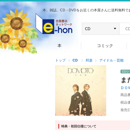
本、雑誌、CD・DVDをお近くの本屋さんに送料無料で
本
コミック
トップ
CD
邦楽
アイドル・芸能
ま
ＤＯ
商品
税込
発売
特典・初回仕様について