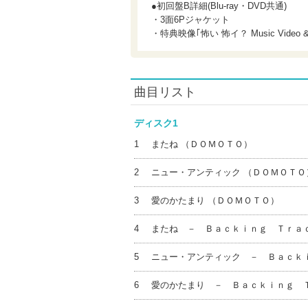
●初回盤B詳細(Blu-ray・DVD共通)
・3面6Pジャケット
・特典映像｢怖い 怖イ？ Music Video &
曲目リスト
ディスク1
1
またね （ＤＯＭＯＴＯ）
2
ニュー・アンティック （ＤＯＭＯＴＯ
3
愛のかたまり （ＤＯＭＯＴＯ）
4
またね － Ｂａｃｋｉｎｇ Ｔｒａ
5
ニュー・アンティック － Ｂａｃｋ
6
愛のかたまり － Ｂａｃｋｉｎｇ 