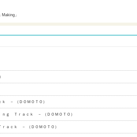
 Making」
）
ｃｋ － （ＤＯＭＯＴＯ）
ｉｎｇ Ｔｒａｃｋ － （ＤＯＭＯＴＯ）
Ｔｒａｃｋ － （ＤＯＭＯＴＯ）