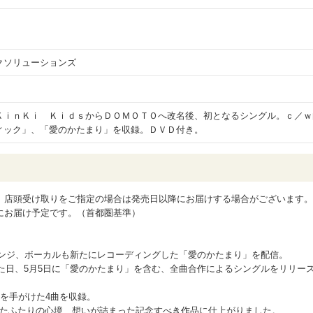
クソリューションズ
ｌ
ＫｉｎＫｉ ＫｉｄｓからＤＯＭＯＴＯへ改名後、初となるシングル。ｃ／ｗ
ィック」、「愛のかたまり」を収録。ＤＶＤ付き。
、店頭受け取りをご指定の場合は発売日以降にお届けする場合がございます。
にお届け予定です。（首都圏基準）
リアレンジ、ボーカルも新たにレコーディングした「愛のかたまり」を配信。
った日、5月5日に「愛のかたまり」を含む、全曲合作によるシングルをリリー
を手がけた4曲を収録。
切ったふたりの心境、想いが詰まった記念すべき作品に仕上がりました。