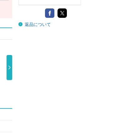
返品について
シュレーディン
シュレーディン
シュレーディン
Ｐ 
ガー（初回盤 …
ガーＫｉｎＫ …
ガーＫｉｎＫ …
（初
1,650円
1,210円
1,210円