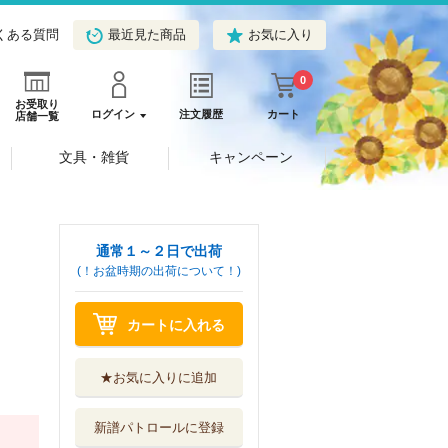
くある質問
最近見た商品
お気に入り
0
お受取り
ログイン
注文履歴
カート
店舗一覧
文具・雑貨
キャンペーン
通常１～２日で出荷
(！お盆時期の出荷について！)
カートに入れる
★お気に入りに追加
新譜パトロールに登録