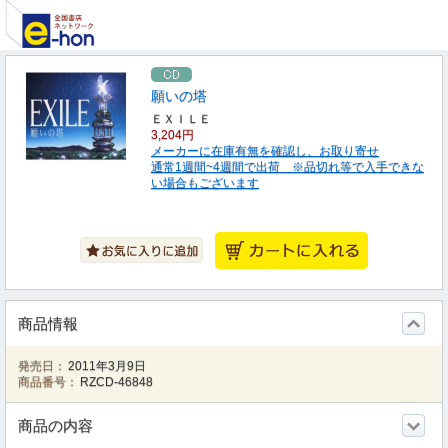
願いの塔
ＥＸＩＬＥ
3,204円
メーカーに在庫有無を確認し、お取り寄せ
通常1週間~4週間で出荷 ※品切れ等で入手できな
い場合もございます
商品情報
発売日：
2011年3月9日
商品番号：
RZCD-46848
商品の内容