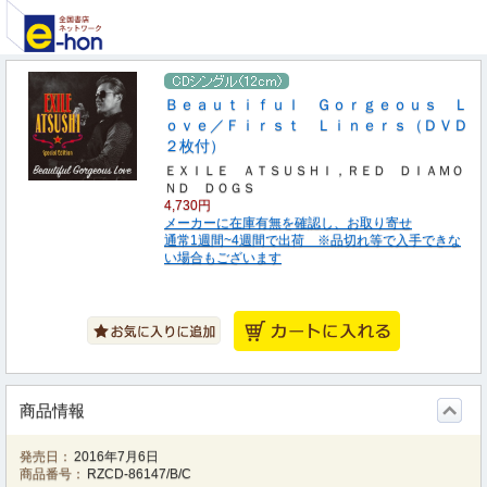
Ｂｅａｕｔｉｆｕｌ Ｇｏｒｇｅｏｕｓ Ｌ
ｏｖｅ／Ｆｉｒｓｔ Ｌｉｎｅｒｓ（ＤＶＤ
２枚付）
ＥＸＩＬＥ ＡＴＳＵＳＨＩ，ＲＥＤ ＤＩＡＭＯ
ＮＤ ＤＯＧＳ
4,730円
メーカーに在庫有無を確認し、お取り寄せ
通常1週間~4週間で出荷 ※品切れ等で入手できな
い場合もございます
商品情報
発売日：
2016年7月6日
商品番号：
RZCD-86147/B/C