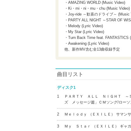
・AMAZING WORLD (Music Video)
・Ki・mi・ni・mu・chu (Music Video)
・Joy-ride ～歓喜のドライブ～ (Music V
・PARTY ALL NIGHT ～STAR OF WISH～
・Melody (Lyric Video)
・My Star (Lyric Video)
・Turn Back Time feat. FANTASTICS (L
・Awakening (Lyric Video)
他、新作MV含む全13曲収録予定
曲目リスト
ディスク1
1
ＰＡＲＴＹ ＡＬＬ ＮＩＧＨＴ ～Ｓ
ズ メッセージ篇」ＣＭソング/ロー
2
Ｍｅｌｏｄｙ （ＥＸＩＬＥ） サマン
3
Ｍｙ Ｓｔａｒ （ＥＸＩＬＥ） ギャ