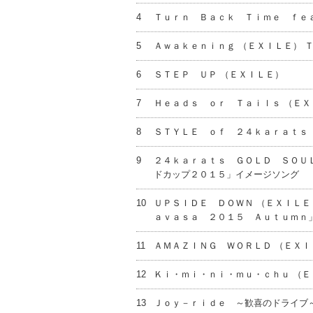
4
Ｔｕｒｎ Ｂａｃｋ Ｔｉｍｅ ｆｅ
5
Ａｗａｋｅｎｉｎｇ （ＥＸＩＬＥ） 
6
ＳＴＥＰ ＵＰ （ＥＸＩＬＥ）
7
Ｈｅａｄｓ ｏｒ Ｔａｉｌｓ （ＥＸ
8
ＳＴＹＬＥ ｏｆ ２４ｋａｒａｔｓ 
9
２４ｋａｒａｔｓ ＧＯＬＤ ＳＯＵＬ
ドカップ２０１５」イメージソング
10
ＵＰＳＩＤＥ ＤＯＷＮ （ＥＸＩＬＥ
ａｖａｓａ ２０１５ Ａｕｔｕｍｎ
11
ＡＭＡＺＩＮＧ ＷＯＲＬＤ （ＥＸＩ
12
Ｋｉ・ｍｉ・ｎｉ・ｍｕ・ｃｈｕ （Ｅ
13
Ｊｏｙ－ｒｉｄｅ ～歓喜のドライブ～