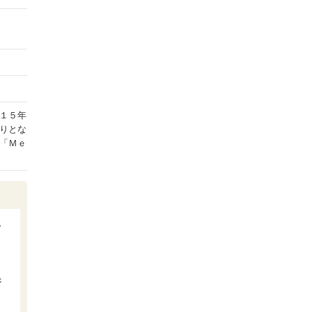
１５年
りとな
「Ｍｅ
今
た
ジ