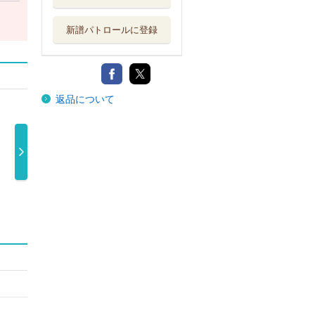
新譜パトロールに登録
返品について
Ｇｅｔ－ｇｏ！
ＥＸＩＬＥ Ｌ
ＥＸＩＬＥ Ｌ
ＥＸ
（Ｂｌｕ－ｒ …
ＩＶＥ ＴＯ …
ＩＶＥ ＴＯ …
ＩＶ
4,950円
7,700円
9,900円