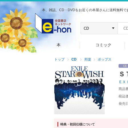
本、雑誌、CD・DVDをお近くの本屋さんに送料無料で
本
コミック
トップ
CD
邦楽
ポップス
Ｓ
ＥＸ
商品
税込
発売
特典・初回仕様について