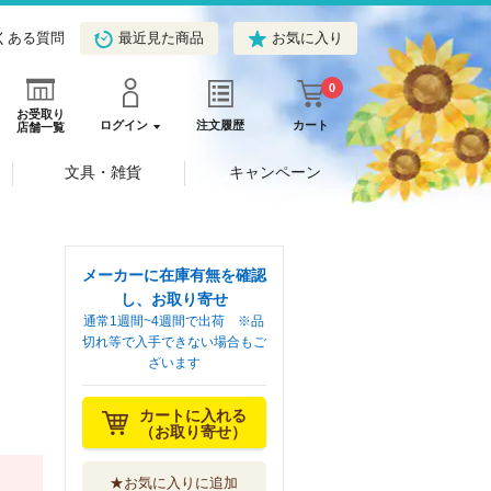
くある質問
最近見た商品
お気に入り
0
お受取り
ログイン
注文履歴
カート
店舗一覧
文具・雑貨
キャンペーン
メーカーに在庫有無を確認
し、お取り寄せ
通常1週間~4週間で出荷 ※品
切れ等で入手できない場合もご
ざいます
カートに入れる
（お取り寄せ）
★お気に入りに追加