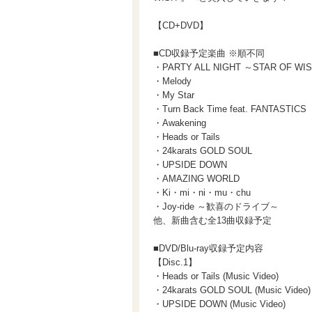
【CD+DVD】
■CD収録予定楽曲 ※順不同
・PARTY ALL NIGHT ～STAR OF WI
・Melody
・My Star
・Turn Back Time feat. FANTASTICS
・Awakening
・Heads or Tails
・24karats GOLD SOUL
・UPSIDE DOWN
・AMAZING WORLD
・Ki・mi・ni・mu・chu
・Joy-ride ～歓喜のドライブ～
他、新曲含む全13曲収録予定
■DVD/Blu-ray収録予定内容
【Disc.1】
・Heads or Tails (Music Video)
・24karats GOLD SOUL (Music Video)
・UPSIDE DOWN (Music Video)