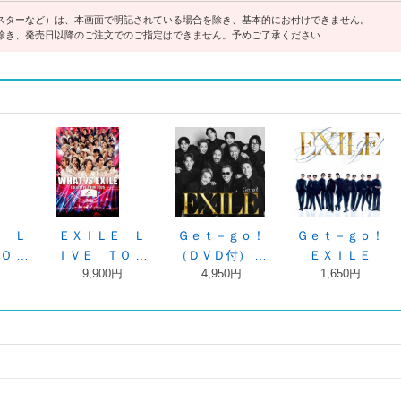
スターなど）は、本画面で明記されている場合を除き、基本的にお付けできません。
除き、発売日以降のご注文でのご指定はできません。予めご了承ください
Ｅ Ｌ
ＥＸＩＬＥ Ｌ
Ｇｅｔ－ｇｏ！
Ｇｅｔ－ｇｏ！
Ｏ …
ＩＶＥ ＴＯ …
（ＤＶＤ付） …
ＥＸＩＬＥ
 …
9,900円
4,950円
1,650円