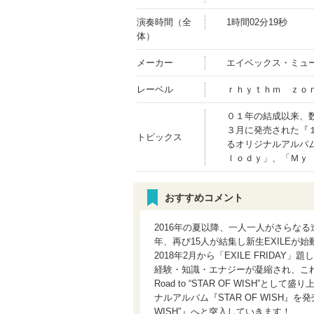
演奏時間（全
1時間02分19秒
体）
メーカー
エイベックス・ミュ
レーベル
ｒｈｙｔｈｍ ｚｏ
０１年の結成以来、
３月に発売された『
トピックス
るオリジナルアルバ
ｌｏｄｙ」、「Ｍｙ
おすすめコメント
2016年の夏以降、一人一人がさらな
年、再び15人が結集し新生EXILEが
2018年2月から「EXILE FRID
経験・知識・エナジーが凝縮され、これ
Road to “STAR OF WISH
ナルアルバム『STAR OF WISH』を発売し
WISH″』へと突入していきます！