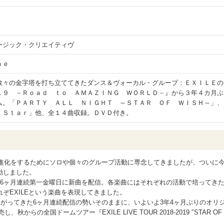
ージック・クリエイティヴ
ｎｅ
数々の金字塔を打ち立ててきたダンス＆ヴォーカル・グループ：ＥＸＩＬＥの
１９ －Ｒｏａｄ ｔｏ ＡＭＡＺＩＮＧ ＷＯＲＬＤ－』から３年４カ月ぶ
ム。「ＰＡＲＴＹ ＡＬＬ ＮＩＧＨＴ ～ＳＴＡＲ ＯＦ ＷＩＳＨ～」、
 Ｓｔａｒ」他、全１４曲収録。ＤＶＤ付き。
る進化をするためにソロや個々のグループ活動に専念してきましたが、ついに
始動しました。
AY」題し6ヶ月連続第一金曜日に新曲を配信。各楽曲にはそれぞれの活動で培ってき
ぞEXILEという楽曲を表現してきました。
”として盛り上がってきた6ヶ月連続配信の勢いそのままに、いよいよ3年4ヶ月ぶりのオリ
、秋からの全国ドームツアー『EXILE LIVE TOUR 2018-2019 ″STAR OF