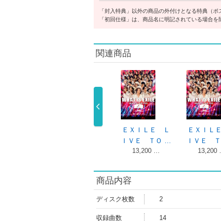
「封入特典」以外の商品の外付けとなる特典（ポ
「初回仕様」は、商品名に明記されている場合を
関連商品
ＸＩＬＥ Ｌ
ＥＸＩＬＥ Ｌ
ＥＸＩＬＥ Ｌ
ＥＸＩＬ
ＶＥ ＴＯ …
ＩＶＥ ＴＯ …
ＩＶＥ ＴＯ …
ＩＶＥ Ｔ
9,900円
9,900円
13,200 …
13,200
商品内容
ディスク枚数
2
収録曲数
14