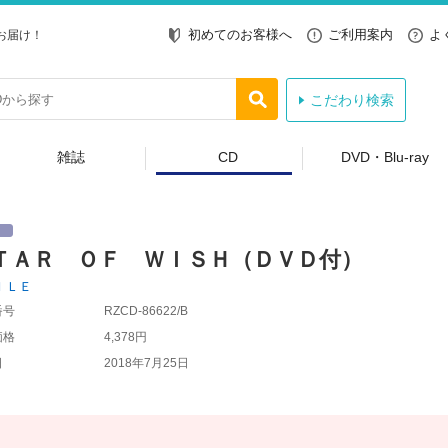
初めてのお客様へ
ご利用案内
よ
お届け！
こだわり検索
雑誌
CD
DVD・Blu-ray
ＴＡＲ ＯＦ ＷＩＳＨ（ＤＶＤ付）
ＩＬＥ
番号
RZCD-86622/B
価格
4,378円
日
2018年7月25日