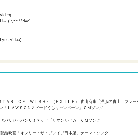
ideo)
 (Lyric Video)
yric Video)
ＴＡＲ ＯＦ ＷＩＳＨ～ （ＥＸＩＬＥ） 青山商事「洋服の青山 フレッ
ソン「ＬＡＷＳＯＮスピードくじキャンペーン」ＣＭソング
サタバサジャパンリミテッド「サマンサベガ」ＣＭソング
ガ配給映画「オンリー・ザ・ブレイブ日本版」テーマ・ソング