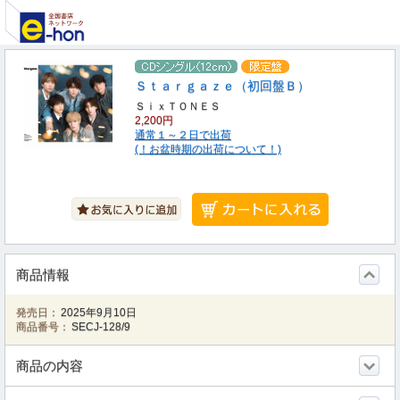
Ｓｔａｒｇａｚｅ（初回盤Ｂ）
ＳｉｘＴＯＮＥＳ
2,200円
通常１～２日で出荷
(！お盆時期の出荷について！)
商品情報
発売日：
2025年9月10日
商品番号：
SECJ-128/9
商品の内容