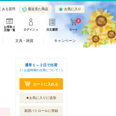
くある質問
最近見た商品
お気に入り
0
お受取り
ログイン
注文履歴
カート
店舗一覧
文具・雑貨
キャンペーン
通常１～２日で出荷
(！お盆時期の出荷について！)
カートに入れる
★お気に入りに追加
新譜パトロールに登録