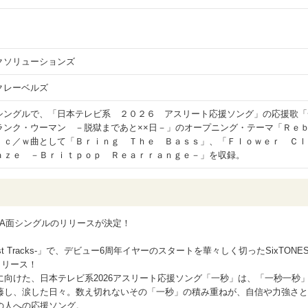
クソリューションズ
クレーベルズ
シングルで、「日本テレビ系 ２０２６ アスリート応援ソング」の応援歌「
ランク・ウーマン －脱獄まであと××日－」のオープニング・テーマ「Ｒｅ
。ｃ／ｗ曲として「Ｂｒｉｎｇ Ｔｈｅ Ｂａｓｓ」、「Ｆｌｏｗｅｒ Ｃｌ
ａｚｅ －Ｂｒｉｔｐｏｐ Ｒｅａｒｒａｎｇｅ－」を収録。
、両A面シングルのリリースが決定！
Best Tracks-」で、デビュー6周年イヤーのスタートを華々しく切ったSixTONE
リリース！
向けた、日本テレビ系2026アスリート応援ソング「一秒」は、「一秒一秒
藤し、涙した日々。数え切れないその「一秒」の積み重ねが、自信や力強さと
の人への応援ソング。