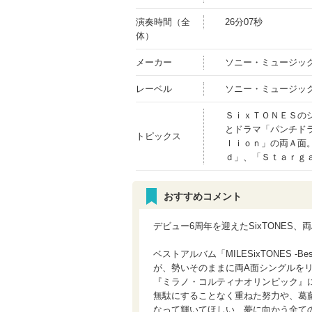
演奏時間（全
26分07秒
体）
メーカー
ソニー・ミュージッ
レーベル
ソニー・ミュージッ
ＳｉｘＴＯＮＥＳの
とドラマ「パンチド
トピックス
ｌｉｏｎ」の両Ａ面
ｄ」、「Ｓｔａｒｇ
おすすめコメント
デビュー6周年を迎えたSixTONES
ベストアルバム「MILESixTONES -
が、勢いそのままに両A面シングルを
『ミラノ・コルティナオリンピック』に
無駄にすることなく重ねた努力や、葛
なって輝いてほしい、夢に向かう全て