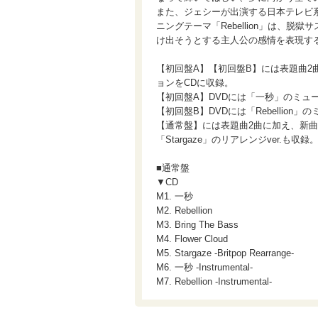
また、ジェシーが出演する日本テレビ
ニングテーマ「Rebellion」は、
け出そうとする主人公の感情を表現す
【初回盤A】【初回盤B】には表題曲2
ョンをCDに収録。
【初回盤A】DVDには「一秒」のミュ
【初回盤B】DVDには「Rebellio
【通常盤】には表題曲2曲に加え、新曲「Bri
「Stargaze」のリアレンジver.も収録
■通常盤
▼CD
M1. 一秒
M2. Rebellion
M3. Bring The Bass
M4. Flower Cloud
M5. Stargaze -Britpop Rearrange-
M6. 一秒 -Instrumental-
M7. Rebellion -Instrumental-