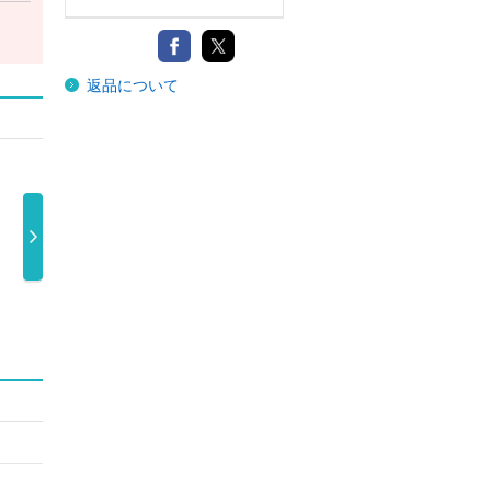
返品について
 Ｏ
 …
Ｓｔａｒｇａｚ
Ｓｔａｒｇａｚ
Ｓｔａｒｇａｚ
ｅ（初回盤Ｂ …
ｅ（初回盤Ａ …
ｅＳｉｘＴＯ …
2,200円
2,200円
1,320円