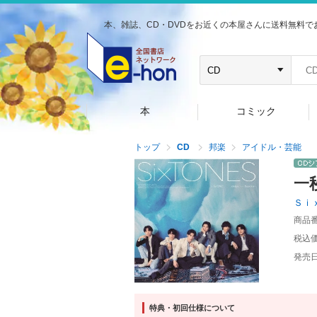
本、雑誌、CD・DVDをお近くの本屋さんに送料無料で
本
コミック
トップ
CD
邦楽
アイドル・芸能
一
Ｓｉ
商品
税込
発売
特典・初回仕様について