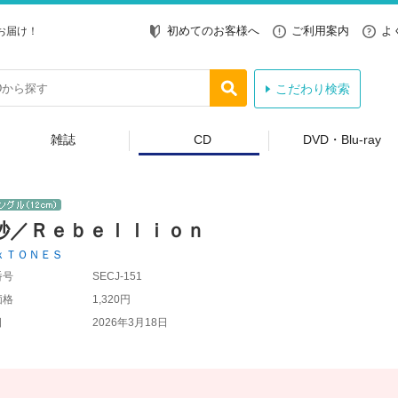
初めてのお客様へ
ご利用案内
よ
お届け！
こだわり検索
雑誌
CD
DVD・Blu-ray
秒／Ｒｅｂｅｌｌｉｏｎ
ｘＴＯＮＥＳ
番号
SECJ-151
価格
1,320円
日
2026年3月18日