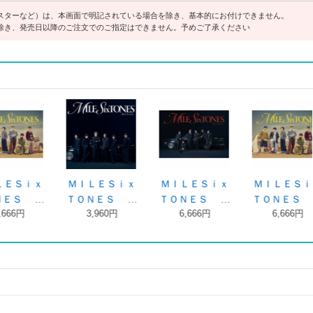
スターなど）は、本画面で明記されている場合を除き、基本的にお付けできません。
除き、発売日以降のご注文でのご指定はできません。予めご了承ください
ＵＮＧ Ｏ
ＹＯＵＮＧ Ｏ
ＹＯＵＮＧ Ｏ
ＹＯＵＮＧ
ＳｉｘＴ …
ＬＤＳｉｘＴ …
ＬＤ（初回盤 …
ＬＤ（初回盤
7,150円
7,150円
8,800円
8,800円