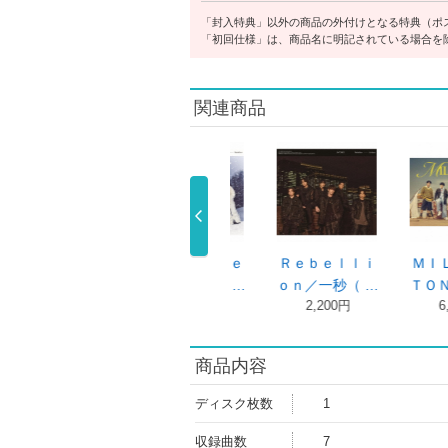
「封入特典」以外の商品の外付けとなる特典（ポ
「初回仕様」は、商品名に明記されている場合を
関連商品
ＹＯ
ＬＤ
ＭＩＬＥＳｉｘ
ＭＩＬＥＳｉｘ
ＭＩＬＥＳｉｘ
ＴＯＮＥＳ …
ＴＯＮＥＳ …
ＴＯＮＥＳ …
3,960円
6,666円
6,666円
商品内容
ディスク枚数
1
収録曲数
7