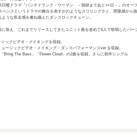
系日曜ドラマ『パンチドランク・ウーマン －脱獄まであと××日－』のオー
脱獄サスペンスというドラマの舞台を表すかのようなスリリングさと、閉塞感から
るような疾走感を兼ね備えたダンスロックチューン。
曲に加え、これまでリリースしてきたユニット曲を改めて6人で歌唱したバー
ージックビデオ・メイキングを収録。
n」のミュージックビデオ・メイキング・ダンスパフォーマンスver.を収録。
ng The Bass」「Flower Cloud」の2曲を収録。さらに前作シングル
。