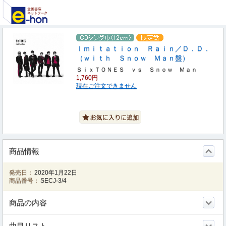
Ｉｍｉｔａｔｉｏｎ Ｒａｉｎ／Ｄ．Ｄ．
（ｗｉｔｈ Ｓｎｏｗ Ｍａｎ盤）
ＳｉｘＴＯＮＥＳ ｖｓ Ｓｎｏｗ Ｍａｎ
1,760円
現在ご注文できません
商品情報
発売日：
2020年1月22日
商品番号：
SECJ-3/4
商品の内容
曲目リスト