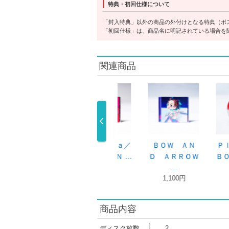
特典・初回仕様について
「封入特典」以外の商品の外付けとなる特典（ポ
「初回仕様」は、商品名に明記されている場合を
関連商品
ｌａｚｍａ／
ＬＯＳＴ ＣＯ
ＬＯＳＴ ＣＯ
地球
ＯＷ ＡＮ …
ＲＮＥＲ米津 …
ＲＮＥＲ（初 …
米津玄
4,899円
3,630円
8,910円
2,200
商品内容
ディスク枚数
2