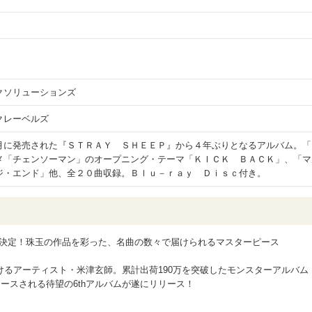
クソリューションズ
クレーベルズ
月に発売された『ＳＴＲＡＹ ＳＨＥＥＰ』から４年ぶりとなるアルバム。「
メ「チェンソーマン」のオープニング・テーマ「ＫＩＣＫ ＢＡＣＫ」、「マ
ジ・エンド」他、全２０曲収録。Ｂｌｕ－ｒａｙ Ｄｉｓｃ付き。
ス決定！珠玉の作品を彩った、名曲の数々で届けられるマスターピース
るアーティスト・米津玄師。累計出荷190万を突破したモンスターアルバム
リリースされる待望の6thアルバムが遂にリリース！