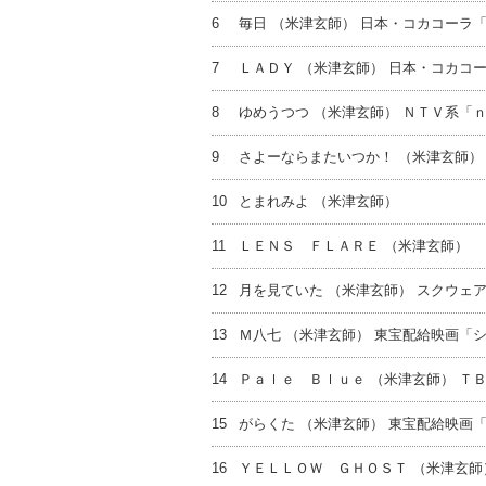
6
毎日 （米津玄師） 日本・コカコーラ
7
ＬＡＤＹ （米津玄師） 日本・コカコ
8
ゆめうつつ （米津玄師） ＮＴＶ系「
9
さよーならまたいつか！ （米津玄師）
10
とまれみよ （米津玄師）
11
ＬＥＮＳ ＦＬＡＲＥ （米津玄師）
12
月を見ていた （米津玄師） スクウェ
13
Ｍ八七 （米津玄師） 東宝配給映画「
14
Ｐａｌｅ Ｂｌｕｅ （米津玄師） Ｔ
15
がらくた （米津玄師） 東宝配給映画
16
ＹＥＬＬＯＷ ＧＨＯＳＴ （米津玄師