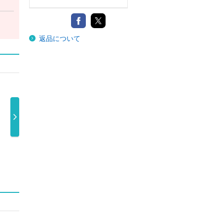
返品について
Ｍ八七（映像
Ｍ八七
Ｐａｌｅ Ｂｌ
ＳＴ
盤）
米津玄師
ｕｅ
ＨＥ
1,210円
米津玄師
米津玄師
1,980円
1,210円