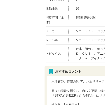
収録曲数
20
演奏時間（全
1時間10分58秒
体）
メーカー
ソニー・ミュージッ
レーベル
ソニー・ミュージッ
米津玄師の２０年８
トピックス
Ｄ ＯＵＴ」、アニ
ータ ＋ アイナ・
おすすめコメント
米津玄師、待望の6thアルバムリリー
数々の記録を樹立し、自らを更新し続け
「STRAY SHEEP」から4年ぶりに
映像盤_【初回限定】