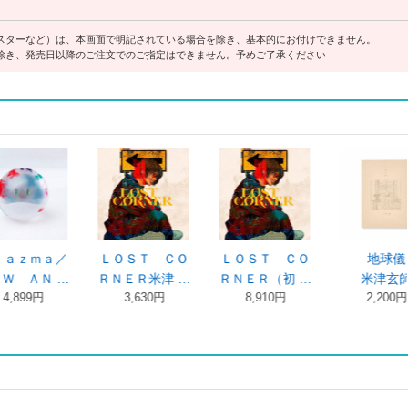
スターなど）は、本画面で明記されている場合を除き、基本的にお付けできません。
除き、発売日以降のご注文でのご指定はできません。予めご了承ください
儀
地球儀（初回
ＫＩＣＫ ＢＡ
ＫＩＣＫ ＢＡ
師
版）
ＣＫ（映像盤 …
ＣＫ
円
2,200円
米津玄師
米津玄師
4,800円
1,100円