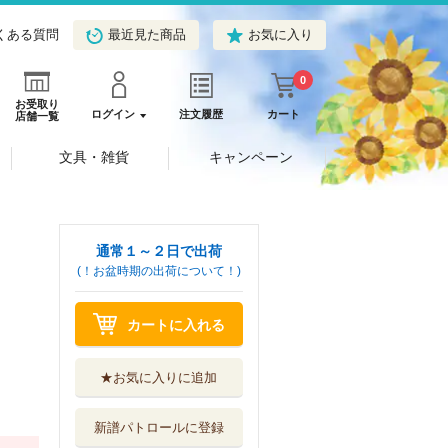
くある質問
最近見た商品
お気に入り
0
お受取り
ログイン
注文履歴
カート
店舗一覧
文具・雑貨
キャンペーン
通常１～２日で出荷
(！お盆時期の出荷について！)
カートに入れる
★お気に入りに追加
新譜パトロールに登録