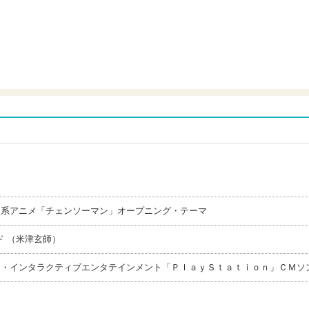
Ｘ系アニメ「チェンソーマン」オープニング・テーマ
 （米津玄師）
ー・インタラクティブエンタテインメント「ＰｌａｙＳｔａｔｉｏｎ」ＣＭソ