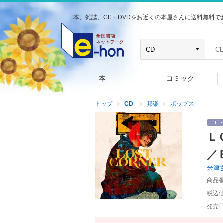
本、雑誌、CD・DVDをお近くの本屋さんに送料無料で
本
コミック
トップ
CD
邦楽
ポップス
Ｌ
／
米津
商品
税込
発売