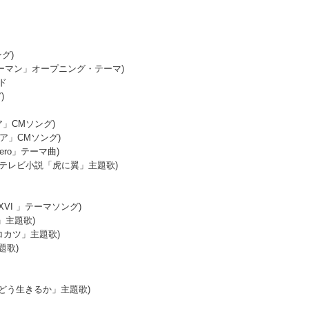
ング)
ェンソーマン」オープニング・テーマ)
ド
)
ア」CMソング)
ジア」CMソング)
ero」テーマ曲)
連続テレビ小説「虎に翼」主題歌)
Y XVI 」テーマソング)
」主題歌)
「リコカツ」主題歌)
題歌)
はどう生きるか」主題歌)