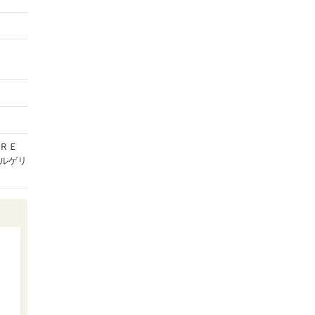
ＲＥ
ルゲリ