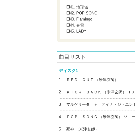
EN1. 地球儀
EN2. POP SONG
EN3. Flamingo
EN4. 春雷
EN5. LADY
曲目リスト
ディスク1
1
ＲＥＤ ＯＵＴ （米津玄師）
2
ＫＩＣＫ ＢＡＣＫ （米津玄師） Ｔ
3
マルゲリータ ＋ アイナ・ジ・エンド
4
ＰＯＰ ＳＯＮＧ （米津玄師） ソニ
5
死神 （米津玄師）