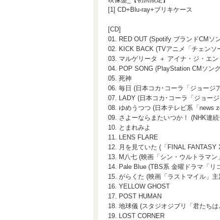
[1] CD+Blu-ray+ブリキケース
[CD]
01. RED OUT (Spotify ブランドCMソ
02. KICK BACK (TVアニメ「チ
03. マルゲリータ ＋ アイナ・ジ・エン
04. POP SONG (PlayStation CMソング
05. 死神
06. 毎日 (日本コカ･コーラ「ジョージ
07. LADY (日本コカ･コーラ「ジョー
08. ゆめうつつ (日本テレビ系「news z
09. さよーならまたいつか！ (NHK
10. とまれみよ
11. LENS FLARE
12. 月を見ていた (「FINAL FANTAS
13. M八七 (映画「シン・ウルトラマン
14. Pale Blue (TBS系 金曜ドラマ
15. がらくた (映画「ラストマイル」主
16. YELLOW GHOST
17. POST HUMAN
18. 地球儀 (スタジオジブリ「君たち
19. LOST CORNER