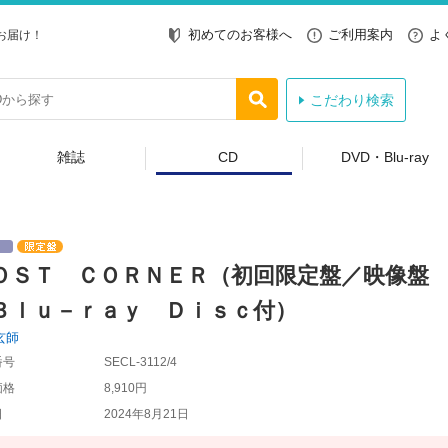
初めてのお客様へ
ご利用案内
よ
お届け！
こだわり検索
雑誌
CD
DVD・Blu-ray
ＯＳＴ ＣＯＲＮＥＲ（初回限定盤／映像盤
Ｂｌｕ－ｒａｙ Ｄｉｓｃ付）
玄師
番号
SECL-3112/4
価格
8,910円
日
2024年8月21日