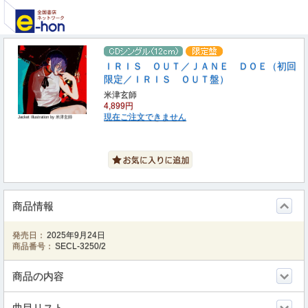
ＩＲＩＳ ＯＵＴ／ＪＡＮＥ ＤＯＥ（初回
限定／ＩＲＩＳ ＯＵＴ盤）
米津玄師
4,899円
現在ご注文できません
Jacket Illustration by 米津玄師
商品情報
発売日：
2025年9月24日
商品番号：
SECL-3250/2
商品の内容
曲目リスト