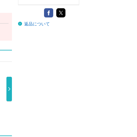
返品について
１３ｔｈ ＹＥ
最後に階段を駆
最後に階段を駆
最後
ＡＲ ＢＩＲ …
け上がったの …
け上がったの …
け上
8,580円
2,000円
2,000円