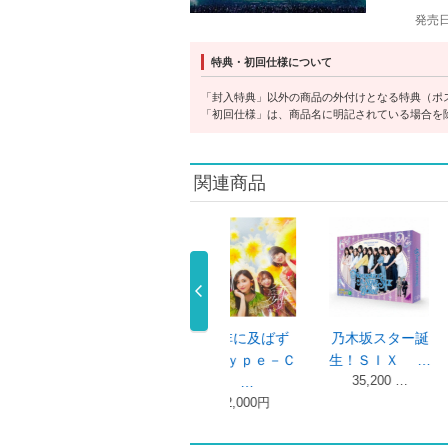
発売
特典・初回仕様について
「封入特典」以外の商品の外付けとなる特典（ポ
「初回仕様」は、商品名に明記されている場合を
関連商品
是非に及ばず
是非に及ばず
乃木坂スター誕
１３ｔｈ
Ｔｙｐｅ－Ｂ
（Ｔｙｐｅ－Ｃ
生！ＳＩＸ …
ＡＲ ＢＩ
35,200 …
8,580
…
…
2,000円
2,000円