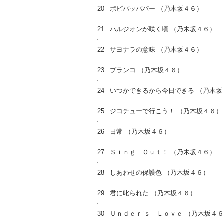
20
ポピパッパパー （乃木坂４６）
21
ハルジオンが咲く頃 （乃木坂４６）
22
サヨナラの意味 （乃木坂４６）
23
ブランコ （乃木坂４６）
24
いつかできるから今日できる （乃木坂
25
ジコチューで行こう！ （乃木坂４６）
26
日常 （乃木坂４６）
27
Ｓｉｎｇ Ｏｕｔ！ （乃木坂４６）
28
しあわせの保護色 （乃木坂４６）
29
君に叱られた （乃木坂４６）
30
Ｕｎｄｅｒ’ｓ Ｌｏｖｅ （乃木坂４