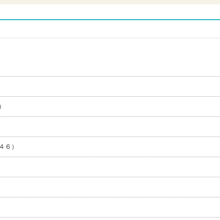
）
４６）