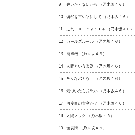
9
失いたくないから （乃木坂４６）
10
偶然を言い訳にして （乃木坂４６）
11
走れ！Ｂｉｃｙｃｌｅ （乃木坂４６）
12
ガールズルール （乃木坂４６）
13
扇風機 （乃木坂４６）
14
人間という楽器 （乃木坂４６）
15
そんなバカな… （乃木坂４６）
16
気づいたら片想い （乃木坂４６）
17
何度目の青空か？ （乃木坂４６）
18
太陽ノック （乃木坂４６）
19
無表情 （乃木坂４６）