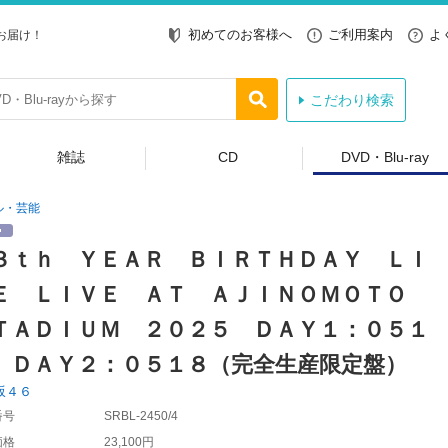
初めてのお客様へ
ご利用案内
よ
お届け！
こだわり検索
雑誌
CD
DVD・Blu-ray
ル・芸能
３ｔｈ ＹＥＡＲ ＢＩＲＴＨＤＡＹ ＬＩ
Ｅ ＬＩＶＥ ＡＴ ＡＪＩＮＯＭＯＴＯ
ＴＡＤＩＵＭ ２０２５ ＤＡＹ１：０５１
 ＤＡＹ２：０５１８（完全生産限定盤）
坂４６
番号
SRBL-2450/4
価格
23,100円