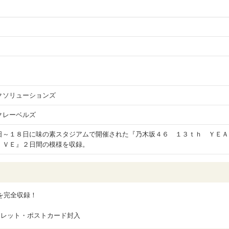
クソリューションズ
クレーベルズ
日～１８日に味の素スタジアムで開催された『乃木坂４６ １３ｔｈ ＹＥＡ
ＩＶＥ』２日間の模様を収録。
ブを完全収録！
クレット・ポストカード封入