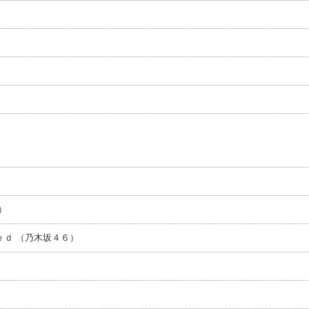
）
ｄ （乃木坂４６）