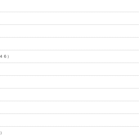
４６）
６）