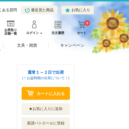
くある質問
最近見た商品
お気に入り
0
お受取り
ログイン
注文履歴
カート
店舗一覧
文具・雑貨
キャンペーン
通常１～２日で出荷
(！お盆時期の出荷について！)
カートに入れる
★お気に入りに追加
新譜パトロールに登録