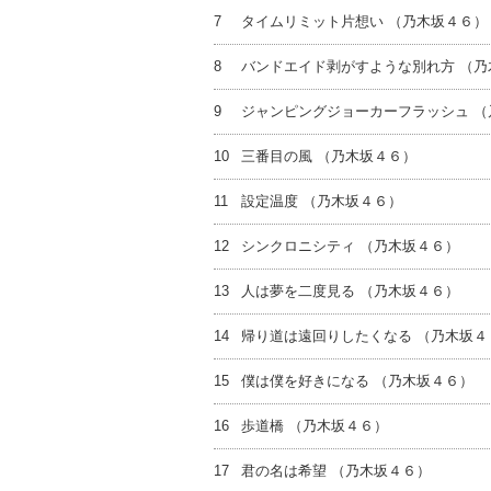
7
タイムリミット片想い （乃木坂４６）
8
バンドエイド剥がすような別れ方 （乃
9
ジャンピングジョーカーフラッシュ （
10
三番目の風 （乃木坂４６）
11
設定温度 （乃木坂４６）
12
シンクロニシティ （乃木坂４６）
13
人は夢を二度見る （乃木坂４６）
14
帰り道は遠回りしたくなる （乃木坂４
15
僕は僕を好きになる （乃木坂４６）
16
歩道橋 （乃木坂４６）
17
君の名は希望 （乃木坂４６）