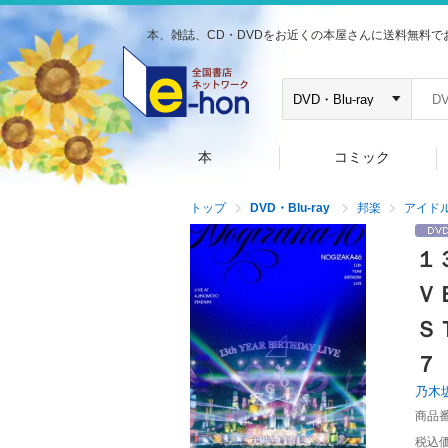
本、雑誌、CD・DVDをお近くの本屋さんに送料無料で
本
コミック
トップ
DVD・Blu-ray
邦楽
アイド
１
Ｖ
Ｓ
７
乃木
商品
税込