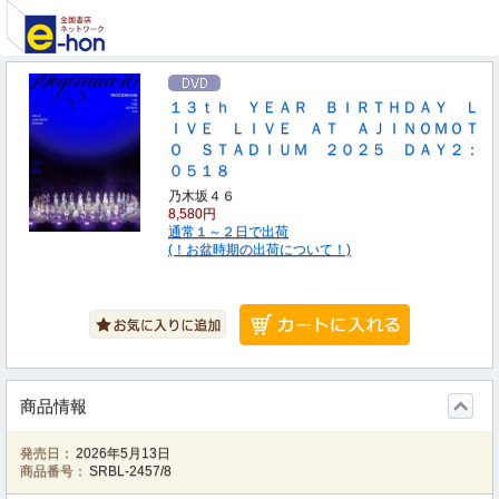
１３ｔｈ ＹＥＡＲ ＢＩＲＴＨＤＡＹ Ｌ
ＩＶＥ ＬＩＶＥ ＡＴ ＡＪＩＮＯＭＯＴ
Ｏ ＳＴＡＤＩＵＭ ２０２５ ＤＡＹ２：
０５１８
乃木坂４６
8,580円
通常１～２日で出荷
(！お盆時期の出荷について！)
商品情報
発売日：
2026年5月13日
商品番号：
SRBL-2457/8