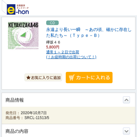
永遠より長い一瞬 ～あの頃、確かに存在し
た私たち～（Ｔｙｐｅ－Ｂ）
欅坂４６
5,800円
通常１～２日で出荷
(！お盆時期の出荷について！)
商品情報
発売日：
2020年10月7日
商品番号：
SRCL-11513/5
商品の内容