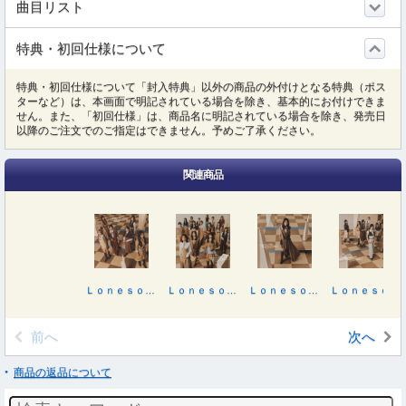
曲目リスト
特典・初回仕様について
特典・初回仕様について「封入特典」以外の商品の外付けとなる特典（ポス
ターなど）は、本画面で明記されている場合を除き、基本的にお付けできま
せん。また、「初回仕様」は、商品名に明記されている場合を除き、発売日
以降のご注文でのご指定はできません。予めご了承ください。
関連商品
Ｌｏｎｅｓｏｍｅ ｒａｂｂｉｔ／Ｗｈａｔ’ｓ“ＫＡＺＯＫＵ”？（ＴＹＰＥ－Ｃ）
Ｌｏｎｅｓｏｍｅ ｒａｂｂｉｔ／Ｗｈａｔ’ｓ“ＫＡＺＯＫＵ”？（ＴＹＰＥ－Ｄ）
Ｌｏｎｅｓｏｍｅ ｒａｂｂｉｔ／Ｗｈａｔ’ｓ“ＫＡＺＯＫＵ”？（ＴＹＰＥ－Ａ）
Ｌｏｎｅｓｏｍｅ ｒａｂｂｉｔ／Ｗｈａｔ’ｓ“ＫＡＺＯＫＵ”？
前へ
次へ
商品の返品について