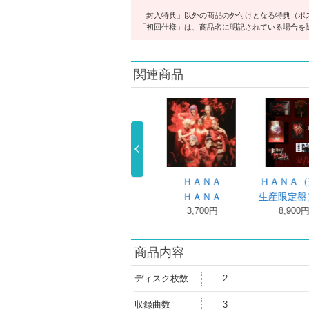
「封入特典」以外の商品の外付けとなる特典（ポ
「初回仕様」は、商品名に明記されている場合を
関連商品
ＨＡＮＡ
ＨＡＮＡ（完全
Ｃｏｌｄ Ｎｉ
Ｂｌｕｅ 
ＨＡＮＡ
生産限定盤） …
ｇｈｔＨＡＮ …
ａｎｓ（初
3,700円
8,900円
1,700円
3,300円
商品内容
ディスク枚数
2
収録曲数
3