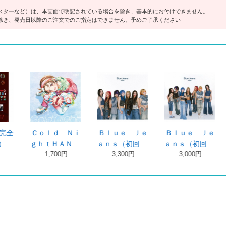
スターなど）は、本画面で明記されている場合を除き、基本的にお付けできません。
除き、発売日以降のご注文でのご指定はできません。予めご了承ください
Ｊｅ
Ｂｌｕｅ Ｊｅ
Ｂｌｕｅ Ｊｅ
ＲＯＳＥ（初回
回 …
ａｎｓ（初回 …
ａｎｓＨＡＮ …
生産限定盤Ｂ …
3,000円
1,800円
2,600円