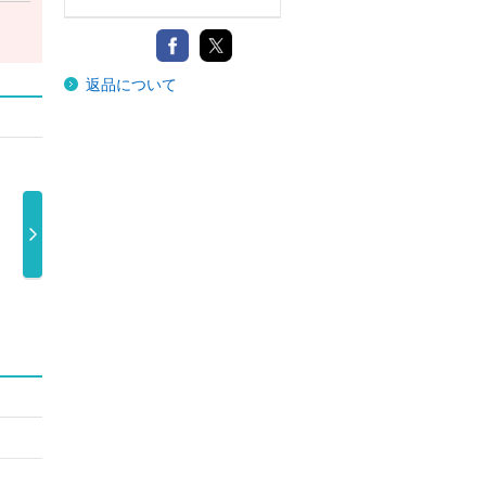
返品について
ＲＯＳＥ
ＨＡＮＡ
ＨＡＮＡ（完全
Ｃｏ
ＨＡＮＡ
ＨＡＮＡ
生産限定盤） …
ｇｈｔ
1,800円
3,700円
8,900円
1