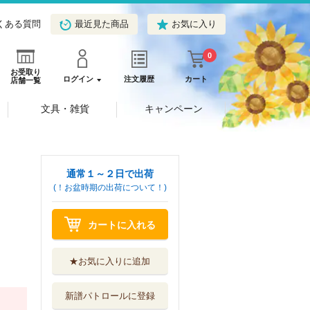
くある質問
最近見た商品
お気に入り
0
お受取り
ログイン
注文履歴
カート
店舗一覧
文具・雑貨
キャンペーン
通常１～２日で出荷
(！お盆時期の出荷について！)
カートに入れる
★お気に入りに追加
新譜パトロールに登録