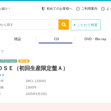
初めてのお客様へ
ご利用案内
よ
お届け！
こだわり検索
雑誌
CD
DVD・Blu-ray
ップ
ＯＳＥ（初回生産限定盤Ａ）
ＮＡ
番号
SRCL-13300/2
価格
2,600円
日
2025年4月23日