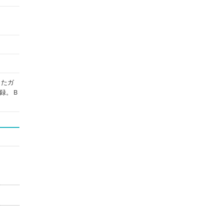
したガ
録。Ｂ