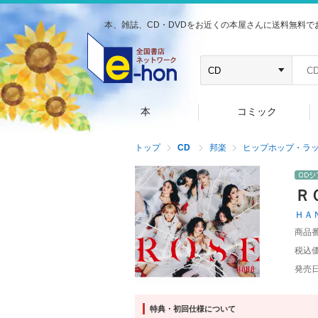
本、雑誌、CD・DVDをお近くの本屋さんに送料無料で
本
コミック
トップ
CD
邦楽
ヒップホップ・ラ
Ｒ
ＨＡ
商品
税込
発売
特典・初回仕様について