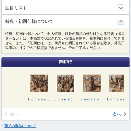
曲目リスト
特典・初回仕様について
特典・初回仕様について「封入特典」以外の商品の外付けとなる特典（ポス
ターなど）は、本画面で明記されている場合を除き、基本的にお付けできま
せん。また、「初回仕様」は、商品名に明記されている場合を除き、発売日
以降のご注文でのご指定はできません。予めご了承ください。
関連商品
Ｌｏｎｅｓｏｍｅ ｒａｂｂｉｔ／Ｗｈａｔ’ｓ“ＫＡＺＯＫＵ”？（ＴＹＰＥ－Ｃ）
Ｌｏｎｅｓｏｍｅ ｒａｂｂｉｔ／Ｗｈａｔ’ｓ“ＫＡＺＯＫＵ”？（ＴＹＰＥ－Ｄ）
Ｌｏｎｅｓｏｍｅ ｒａｂｂｉｔ／Ｗｈａｔ’ｓ“ＫＡＺＯＫＵ”？（ＴＹＰＥ－Ａ）
Ｌｏｎｅｓｏｍｅ ｒａｂｂｉｔ／Ｗｈａｔ’ｓ“ＫＡＺＯＫＵ”？
前へ
次へ
商品の返品について