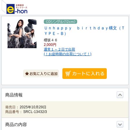
Ｕｎｈａｐｐｙ ｂｉｒｔｈｄａｙ構文（Ｔ
ＹＰＥ－Ｂ）
櫻坂４６
2,000円
通常１～２日で出荷
(！お盆時期の出荷について！)
商品情報
発売日：
2025年10月29日
商品番号：
SRCL-13432/3
商品の内容