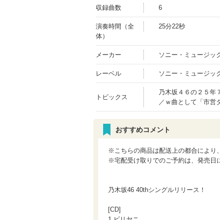
収録曲数
6
演奏時間（全
25分22秒
体）
メーカー
ソニー・ミュージッ
レーベル
ソニー・ミュージッ
乃木坂４６の２５年
トピックス
／ｗ曲として「市営
おすすめコメント
※こちらの商品は配送上の都合により
※宅配受け取りでのご予約は、発売日
乃木坂46 40thシングルリリース！
[CD]
1.ビリヤニ