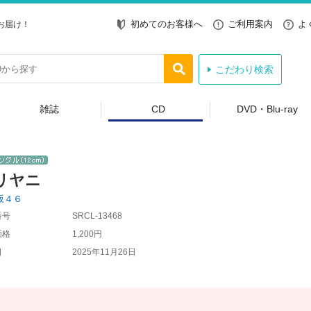
初めてのお客様へ
ご利用案内
よ
お届け！
こだわり検索
雑誌
CD
DVD・Blu-ray
リヤニ
坂４６
番号
SRCL-13468
価格
1,200円
日
2025年11月26日