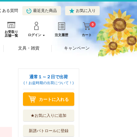
くある質問
最近見た商品
お気に入り
0
お受取り
ログイン
注文履歴
カート
店舗一覧
文具・雑貨
キャンペーン
通常１～２日で出荷
(！お盆時期の出荷について！)
カートに入れる
★お気に入りに追加
新譜パトロールに登録