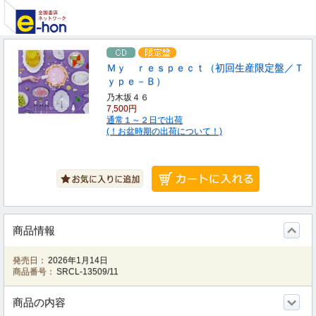
Ｍｙ ｒｅｓｐｅｃｔ（初回生産限定盤／Ｔ
ｙｐｅ－Ｂ）
乃木坂４６
7,500円
通常１～２日で出荷
(！お盆時期の出荷について！)
商品情報
発売日：
2026年1月14日
商品番号：
SRCL-13509/11
商品の内容