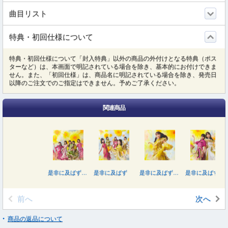
曲目リスト
特典・初回仕様について
特典・初回仕様について「封入特典」以外の商品の外付けとなる特典（ポス
ターなど）は、本画面で明記されている場合を除き、基本的にお付けできま
せん。また、「初回仕様」は、商品名に明記されている場合を除き、発売日
以降のご注文でのご指定はできません。予めご了承ください。
関連商品
是非に及ばず（Ｔｙｐｅ－Ｄ）
是非に及ばず
是非に及ばず（Ｔｙｐｅ－Ａ）
是非に及ばず（Ｔｙｐｅ－Ｂ）
前へ
次へ
商品の返品について