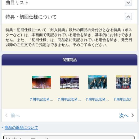
曲目リスト
特典・初回仕様について
特典・初回仕様について「封入特典」以外の商品の外付けとなる特典（ポス
ターなど）は、本画面で明記されている場合を除き、基本的にお付けできま
せん。また、「初回仕様」は、商品名に明記されている場合を除き、発売日
以降のご注文でのご指定はできません。予めご了承ください。
関連商品
７周年記念ＭＥＭＯＲＩＡＬ ＬＩＶＥ「７回目のひな誕祭～Ｗｅｌｃｏｍｅ ｔｏ ＨＩＮＡＴＡＺＡＫＡ ＲＯＣＫＥＳＴＲＡ～」ｉｎ 横浜スタジアム
７周年記念ＭＥＭＯＲＩＡＬ ＬＩＶＥ「７回目のひな誕祭～Ｗｅｌｃｏｍｅ ｔｏ ＨＩＮＡＴＡＺＡＫＡ ＲＯＣＫＥＳＴＲＡ～」ｉｎ 横浜スタジアム
７周年記念ＭＥＭＯＲＩＡＬ ＬＩＶＥ「７回目のひな誕祭～Ｗｅｌｃｏｍｅ ｔｏ ＨＩＮＡＴＡＺＡＫＡ ＲＯＣＫＥＳＴＲＡ～」ｉｎ 横浜スタジアム（完全生産限定盤）
７周年記念ＭＥＭＯＲＩＡＬ ＬＩＶＥ「７回目のひな誕祭～Ｗｅｌｃｏｍｅ ｔｏ ＨＩＮＡＴＡＺＡＫＡ ＲＯＣＫＥＳＴＲＡ～」ｉｎ 横浜スタジアム（完全生産限定盤）
前へ
次へ
商品の返品について