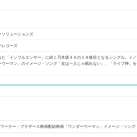
クソリューションズ
クレコーズ
れた「インフルエンサー」に続く乃木坂４６の１８枚目となるシングル。ｃ／
ーウーマン」のイメージ・ソング「女は一人じゃ眠れない」、「ライブ神」を
 ワーナー・ブラザース映画配給映画「ワンダーウーマン」イメージ・ソング