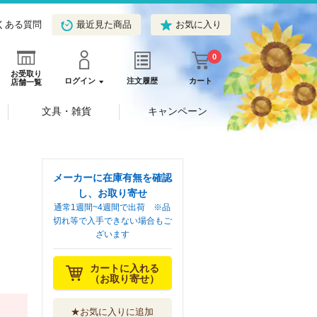
くある質問
最近見た商品
お気に入り
0
お受取り
ログイン
注文履歴
カート
店舗一覧
文具・雑貨
キャンペーン
メーカーに在庫有無を確認
し、お取り寄せ
通常1週間~4週間で出荷 ※品
切れ等で入手できない場合もご
ざいます
カートに入れる
（お取り寄せ）
★お気に入りに追加