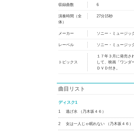
収録曲数
6
演奏時間（全
27分15秒
体）
メーカー
ソニー・ミュージッ
レーベル
ソニー・ミュージッ
１７年３月に発売さ
トピックス
して、映画「ワンダ
ＤＶＤ付き。
曲目リスト
ディスク1
1
逃げ水 （乃木坂４６）
2
女は一人じゃ眠れない （乃木坂４６）