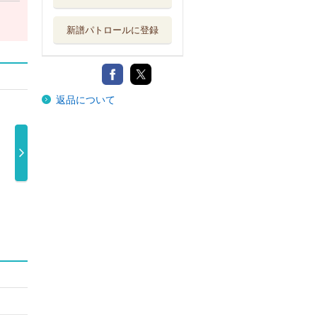
新譜パトロールに登録
返品について
ｈ ＹＥ
１３ｔｈ ＹＥ
１３ｔｈ ＹＥ
最後に階段を
ＢＩＲ …
ＡＲ ＢＩＲ …
ＡＲ ＢＩＲ …
け上がったの 
680円
8,580円
25,300 …
2,000円