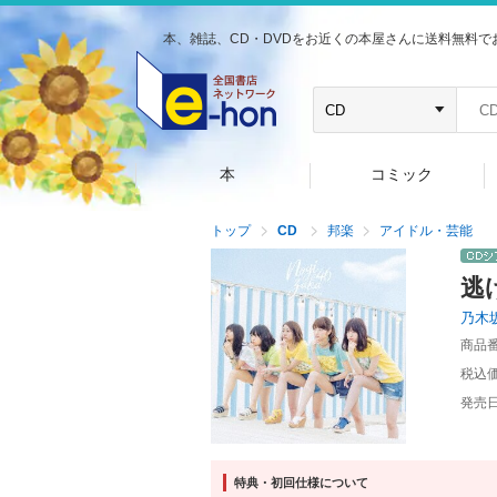
本、雑誌、CD・DVDをお近くの本屋さんに送料無料で
本
コミック
トップ
CD
邦楽
アイドル・芸能
逃
乃木
商品
税込
発売
特典・初回仕様について