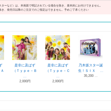
スターなど）は、本画面で明記されている場合を除き、基本的にお付けできません。
除き、発売日以降のご注文でのご指定はできません。予めご了承ください
１３ｔｈ ＹＥ
１３ｔｈ ＹＥ
１３ｔｈ ＹＥ
１３ｔ
ＡＲ ＢＩＲ …
ＡＲ ＢＩＲ …
ＡＲ ＢＩＲ …
ＡＲ 
8,580円
23,100 …
9,680円
9,