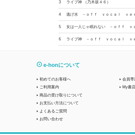
3
ライブ神 （乃木坂４６）
4
逃げ水 －ｏｆｆ ｖｏｃａｌ ｖｅｒ
5
女は一人じゃ眠れない －ｏｆｆ ｖ
6
ライブ神 －ｏｆｆ ｖｏｃａｌ ｖｅ
e-honについて
初めてのお客様へ
会員専
ご利用案内
My書
商品の受け取りについて
お支払い方法について
よくあるご質問
お問い合わせ