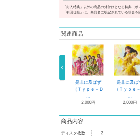
「封入特典」以外の商品の外付けとなる特典（ポ
「初回仕様」は、商品名に明記されている場合を
関連商品
ず
是非に及ばず
是非に及ばず
乃木坂スター誕
－Ａ
（Ｔｙｐｅ－Ｂ
（Ｔｙｐｅ－Ｃ
生！ＳＩＸ …
35,200 …
…
…
2,000円
2,000円
商品内容
ディスク枚数
2