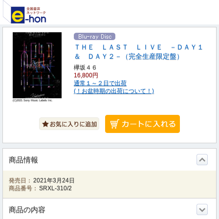
ＴＨＥ ＬＡＳＴ ＬＩＶＥ －ＤＡＹ１
＆ ＤＡＹ２－（完全生産限定盤）
欅坂４６
16,800円
通常１～２日で出荷
(！お盆時期の出荷について！)
(C)2021 Sony Music Labels Inc.
商品情報
発売日：
2021年3月24日
商品番号：
SRXL-310/2
商品の内容