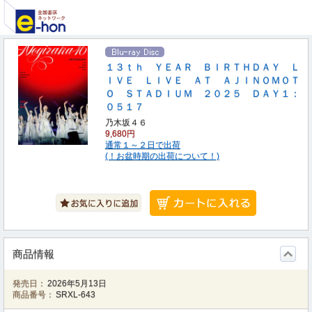
１３ｔｈ ＹＥＡＲ ＢＩＲＴＨＤＡＹ Ｌ
ＩＶＥ ＬＩＶＥ ＡＴ ＡＪＩＮＯＭＯＴ
Ｏ ＳＴＡＤＩＵＭ ２０２５ ＤＡＹ１：
０５１７
乃木坂４６
9,680円
通常１～２日で出荷
(！お盆時期の出荷について！)
商品情報
発売日：
2026年5月13日
商品番号：
SRXL-643