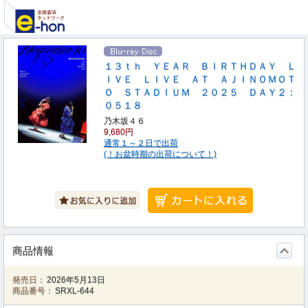
１３ｔｈ ＹＥＡＲ ＢＩＲＴＨＤＡＹ Ｌ
ＩＶＥ ＬＩＶＥ ＡＴ ＡＪＩＮＯＭＯＴ
Ｏ ＳＴＡＤＩＵＭ ２０２５ ＤＡＹ２：
０５１８
乃木坂４６
9,680円
通常１～２日で出荷
(！お盆時期の出荷について！)
商品情報
発売日：
2026年5月13日
商品番号：
SRXL-644