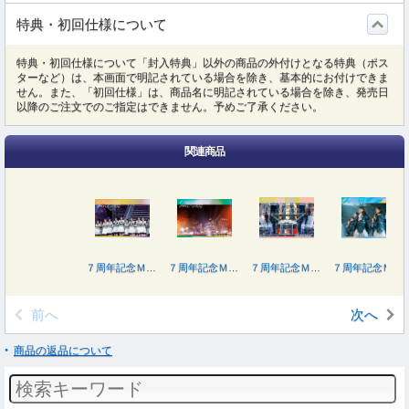
特典・初回仕様について
特典・初回仕様について「封入特典」以外の商品の外付けとなる特典（ポス
ターなど）は、本画面で明記されている場合を除き、基本的にお付けできま
せん。また、「初回仕様」は、商品名に明記されている場合を除き、発売日
以降のご注文でのご指定はできません。予めご了承ください。
関連商品
７周年記念ＭＥＭＯＲＩＡＬ ＬＩＶＥ「７回目のひな誕祭～Ｗｅｌｃｏｍｅ ｔｏ ＨＩＮＡＴＡＺＡＫＡ ＲＯＣＫＥＳＴＲＡ～」ｉｎ 横浜スタジアム
７周年記念ＭＥＭＯＲＩＡＬ ＬＩＶＥ「７回目のひな誕祭～Ｗｅｌｃｏｍｅ ｔｏ ＨＩＮＡＴＡＺＡＫＡ ＲＯＣＫＥＳＴＲＡ～」ｉｎ 横浜スタジアム
７周年記念ＭＥＭＯＲＩＡＬ ＬＩＶＥ「７回目のひな誕祭～Ｗｅｌｃｏｍｅ ｔｏ ＨＩＮＡＴＡＺＡＫＡ ＲＯＣＫＥＳＴＲＡ～」ｉｎ 横浜スタジアム（完全生産限定盤）
７周年記念ＭＥＭＯＲＩＡＬ ＬＩＶＥ「７回目のひな誕祭～Ｗｅｌｃｏｍｅ ｔｏ ＨＩＮＡＴＡＺＡＫＡ ＲＯＣＫＥＳＴＲＡ～」ｉｎ 横浜スタジアム（完全生産限定盤）
前へ
次へ
商品の返品について