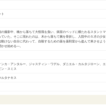
ント
画の撮影中、橋から落ちて大怪我を負い、病室のベッドに横たわるスタントマ
っていた。そこに現れたのは、木から落ちて腕を骨折し、入院中の５才の少女
は動けない自分に代わって、自殺するための薬を薬剤室から盗んで来させよう
聞かせ始める―。
ィンカ・アンタルー、ジャスティン・ワデル、ダニエル・カルタジローン、エ
ビン・スミス
ウルタナキス