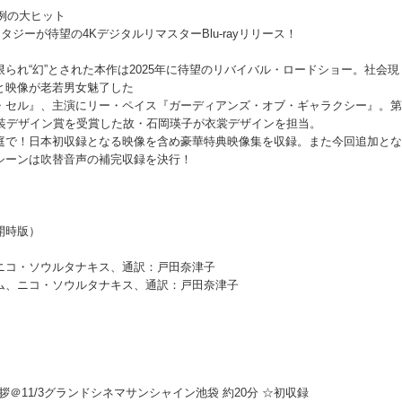
異例の大ヒット
ジーが待望の4KデジタルリマスターBlu-rayリリース！
られ“幻”とされた本作は2025年に待望のリバイバル・ロードショー。社会現
と映像が老若男女魅了した
・セル』、主演にリー・ペイス『ガーディアンズ・オブ・ギャラクシー』。第
衣装デザイン賞を受賞した故・石岡瑛子が衣裳デザインを担当。
庭で！日本初収録となる映像を含め豪華特典映像集を収録。また今回追加とな
シーンは吹替音声の補完収録を決行！
開時版）
ニコ・ソウルタナキス、通訳：戸田奈津子
ム、ニコ・ソウルタナキス、通訳：戸田奈津子
拶＠11/3グランドシネマサンシャイン池袋 約20分 ☆初収録