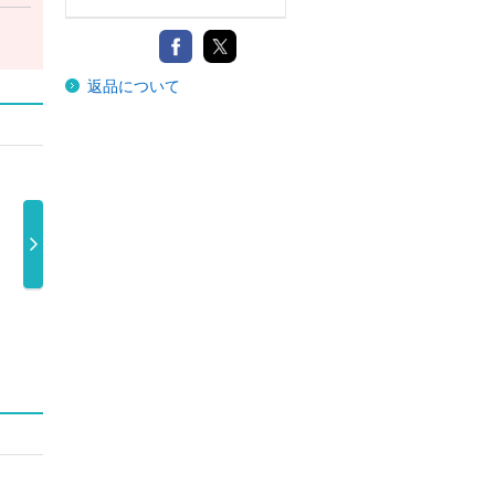
返品について
・デ
プッシング・デ
落下の王国 ４
ホルト・アン
 …
イジー～恋す …
Ｋデジタルリ …
ド・キャッチ・
10,266 …
7,040円
…
12,980 …