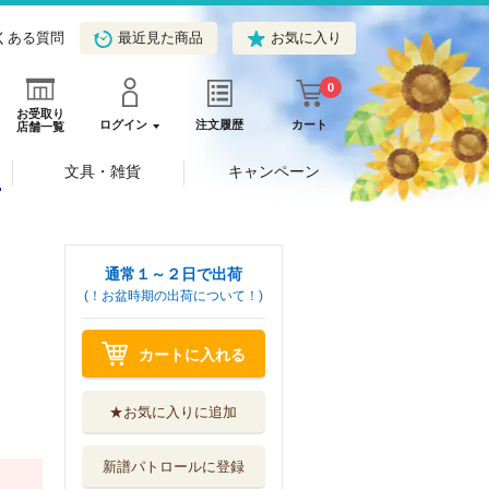
くある質問
最近見た商品
お気に入り
0
お受取り
ログイン
注文履歴
カート
店舗一覧
文具・雑貨
キャンペーン
通常１～２日で出荷
(！お盆時期の出荷について！)
カートに入れる
★お気に入りに追加
新譜パトロールに登録