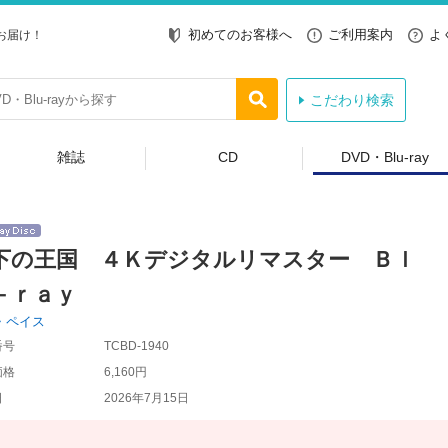
初めてのお客様へ
ご利用案内
よ
お届け！
こだわり検索
雑誌
CD
DVD・Blu-ray
下の王国 ４Ｋデジタルリマスター Ｂｌ
－ｒａｙ
・ペイス
番号
TCBD-1940
価格
6,160円
日
2026年7月15日