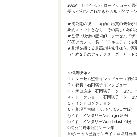
2025年リバイバル・ロードショーが
長らく“幻”とされてきたカルト的ファンタ
★初公開の後、世界的に鑑賞の機会が限
象的大ヒットとなり、その美しい物語
★監督は映像の魔術師・ターセム『ザ
65回アカデミー賞『ドラキュラ』で
★劇場を超える最高の映像仕様をご家
った約２分のディレクターズ・カット
＜特典映像＞
１）ターセム監督インタビュー（初公
２）衣装・石岡瑛子インタビュー
３）舞台挨拶 石岡瑛子、ターセム、
４）トークショー 石岡瑛子、ターセ
５）イントロダクション
６）劇場予告編（リバイバル日本版）
7)ドキュメンタリーNostalgia 30分
8)ドキュメンタリーWonderlust 28分
9)初公開時未公開シーン集
10)ターセム監督オンライン登壇舞台挨