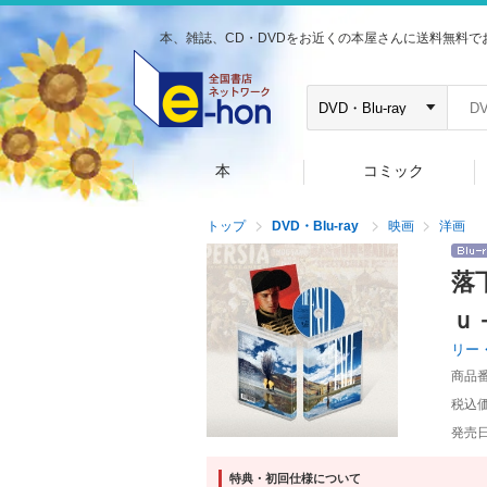
本、雑誌、CD・DVDをお近くの本屋さんに送料無料で
本
コミック
トップ
DVD・Blu-ray
映画
洋画
落
ｕ
リー
商品
税込
発売
特典・初回仕様について