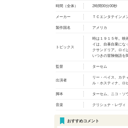
時間（全体）
2時間00分00秒
メーカー
ＴＣエンタテインメ
製作国名
アメリカ
時は１９１５年。映
イは、自暴自棄にな
トピックス
クサンドリア。ロイ
いつきの冒険物語を
監督
ターセム
リー・ペイス、カテ
出演者
ル・ホスティナ、ロ
脚本
ターセム、ニコ・ソ
音楽
クリシュナ・レヴィ
おすすめコメント