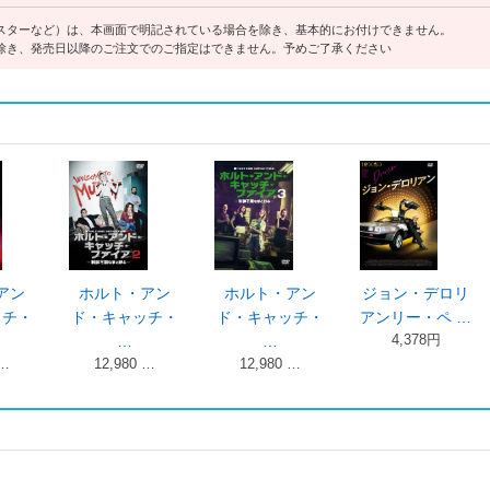
スターなど）は、本画面で明記されている場合を除き、基本的にお付けできません。
除き、発売日以降のご注文でのご指定はできません。予めご了承ください
ルト・アン
プッシング・デ
プッシング・デ
プッシング
キャッチ・
イジー～恋す …
イジー～恋す …
イジー～恋す
2,739円
2,739円
10,266 …
…
2,980 …