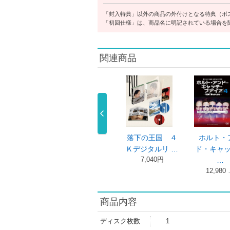
「封入特典」以外の商品の外付けとなる特典（ポ
「初回仕様」は、商品名に明記されている場合を
関連商品
ホルト・アン
ホルト・アン
ジョン・デロリ
ホ
ド・キャッチ・
ド・キャッチ・
アンリー・ペ …
ド・
4,378円
…
…
12,980 …
12,980 …
1
商品内容
ディスク枚数
1