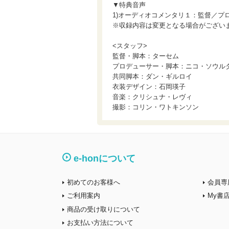
▼特典音声
1)オーディオコメンタリ１：監督／プ
※収録内容は変更となる場合がござい
<スタッフ>
監督・脚本：ターセム
プロデューサー・脚本：ニコ・ソウル
共同脚本：ダン・ギルロイ
衣装デザイン：石岡瑛子
音楽：クリシュナ・レヴィ
撮影：コリン・ワトキンソン
e-honについて
初めてのお客様へ
会員専
ご利用案内
My書
商品の受け取りについて
お支払い方法について