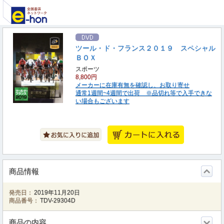
ツール・ド・フランス２０１９ スペシャル
ＢＯＸ
スポーツ
8,800円
メーカーに在庫有無を確認し、お取り寄せ
通常1週間~4週間で出荷 ※品切れ等で入手できな
い場合もございます
商品情報
発売日：
2019年11月20日
商品番号：
TDV-29304D
商品の内容