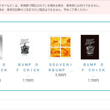
スターなど）は、本画面で明記されている場合を除き、基本的にお付けできません。
除き、発売日以降のご注文でのご指定はできません。予めご了承ください
ａｕｒ
ａｒｃ（
なないろ（初回
なないろ（初回
なないろＢＵＭ
4,9
生産限定盤Ａ …
生産限定盤Ｂ …
Ｐ ＯＦ Ｃ …
2,750円
3,300円
1,320円