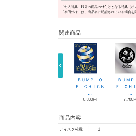
「封入特典」以外の商品の外付けとなる特典（ポ
「初回仕様」は、商品名に明記されている場合を
関連商品
Ｏ
ＢＵＭＰ Ｏ
ＳＯＵＶＥＮＩ
ＢＵＭＰ Ｏ
Ｋ
Ｆ ＣＨＩＣＫ
ＲＢＵＭＰ …
Ｆ ＣＨＩＣＫ
3,300円
…
…
7,700円
7,700円
商品内容
ディスク枚数
1