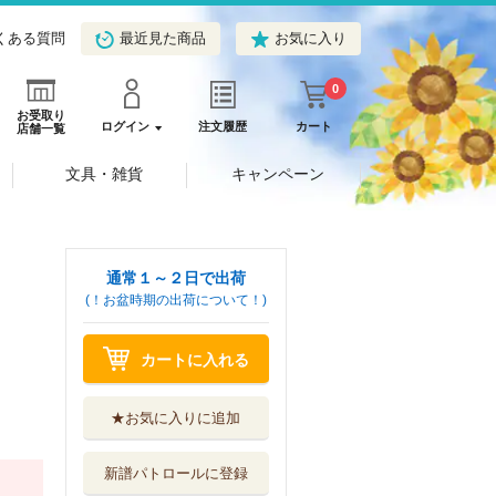
くある質問
最近見た商品
お気に入り
0
お受取り
ログイン
注文履歴
カート
店舗一覧
文具・雑貨
キャンペーン
通常１～２日で出荷
(！お盆時期の出荷について！)
カートに入れる
★お気に入りに追加
新譜パトロールに登録