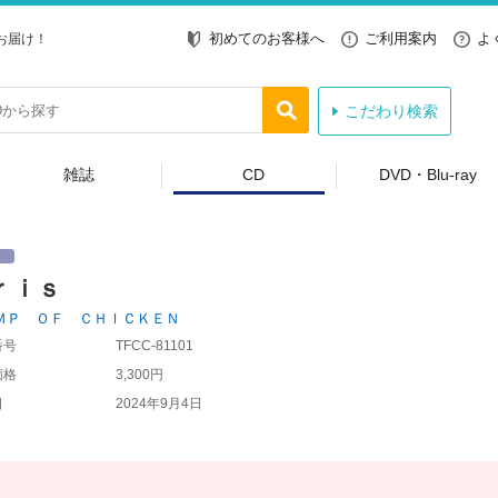
初めてのお客様へ
ご利用案内
よ
お届け！
こだわり検索
雑誌
CD
DVD・Blu-ray
ｒｉｓ
ＭＰ ＯＦ ＣＨＩＣＫＥＮ
番号
TFCC-81101
価格
3,300円
日
2024年9月4日