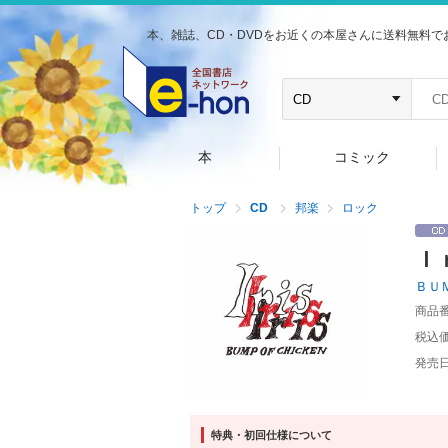
本、雑誌、CD・DVDをお近くの本屋さんに送料無料で
本
コミック
トップ
CD
邦楽
ロック
Ｉ
ＢＵ
商品
税込
発売
特典・初回仕様について