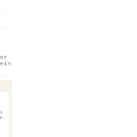
 ＯＦ
かえり
お
ア
余