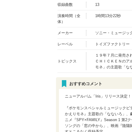
収録曲数
13
演奏時間（全
1時間13分22秒
体）
メーカー
ソニー・ミュージッ
レーベル
トイズファクトリー
１９年７月に発売さ
トピックス
ＣＨＩＣＫＥＮのア
モネ」の主題歌「な
おすすめコメント
ニューアルバム「Iris」リリース決定！
『ポケモンスペシャルミュージックビデ
かえりモネ』主題歌の「なないろ」、劇
ニメ『SPY×FAMILY』Season 1
ソングの「窓の中から」、映画『陰陽
すところなく収録予定。