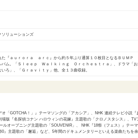
クソリューションズ
れた『ａｕｒｏｒａ ａｒｃ』から約５年ぶり通算１０枚目となるＢＵＭＰ
ルバム。「Ｓｌｅｅｐ Ｗａｌｋｉｎｇ Ｏｒｃｈｅｓｔｒａ」、ドラマ「お
ないろ」、「Ｇｒａｖｉｔｙ」他、全１３曲収録。
オ「GOTCHA！」』テーマソングの「アカシア」、NHK 連続テレビ小説『
場版『名探偵コナン ハロウィンの花嫁』主題歌の「クロノスタシス」、TV
 第2クールオープニング主題歌の「SOUVENIR」、 NHK『18祭（フェス）』テーマ
師0』主題歌の「邂逅」など、5年間のドキュメンタリーといえる楽曲たちを