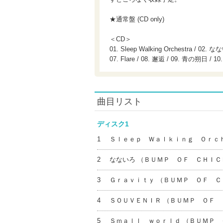
★通常盤 (CD only)
＜CD＞
01. Sleep Walking Orchestra / 02. 
07. Flare / 08. 邂逅 / 09. 青の朔日 /
曲目リスト
ディスク1
1
Ｓｌｅｅｐ Ｗａｌｋｉｎｇ Ｏｒｃ
2
なないろ （ＢＵＭＰ ＯＦ ＣＨＩＣ
3
Ｇｒａｖｉｔｙ （ＢＵＭＰ ＯＦ Ｃ
4
ＳＯＵＶＥＮＩＲ （ＢＵＭＰ ＯＦ 
5
Ｓｍａｌｌ ｗｏｒｌｄ （ＢＵＭＰ 