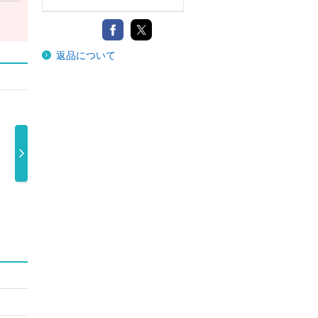
返品について
ｏｒａ
ａｕｒｏｒａ
Ｂｕｔｔｅｒｆ
初回 …
ａｒｃＢＵＭ …
Ｂｕｔｔｅｒｆ
ｌｉｅｓ（初 …
50円
3,300円
ｌｉｅｓＢＵ …
4,950円
3,300円