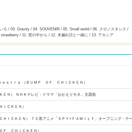
なないろ / 03. Gravity / 04. SOUVENIR / 05. Small world / 06. クロノスタシス /
 10. strawberry / 11. 窓の中から / 12. 木漏れ日と一緒に / 13. アカシア
ｈｅｓｔｒａ （ＢＵＭＰ ＯＦ ＣＨＩＣＫＥＮ）
ＫＥＮ） ＮＨＫテレビ・ドラマ「おかえりモネ」主題歌
ＨＩＣＫＥＮ）
ＣＨＩＣＫＥＮ） ＴＸ系アニメ「ＳＰＹ×ＦＡＭＩＬＹ」オープニング・テ
ＯＦ ＣＨＩＣＫＥＮ）