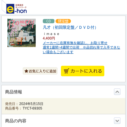
凡才（初回限定盤／ＤＶＤ付）
ｉｍａｓｅ
4,400円
メーカーに在庫有無を確認し、お取り寄せ
通常1週間~4週間で出荷 ※品切れ等で入手できな
い場合もございます
商品情報
発売日：
2024年5月15日
商品番号：
TYCT-69305
商品の内容