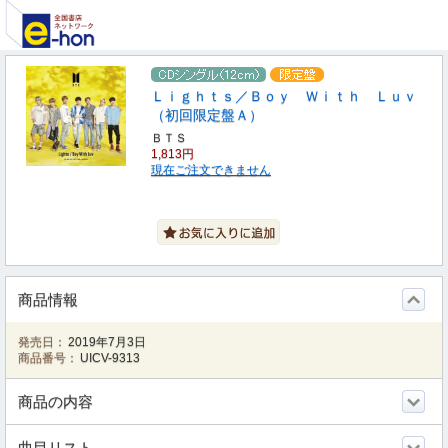
Ｌｉｇｈｔｓ／Ｂｏｙ Ｗｉｔｈ Ｌｕｖ
（初回限定盤Ａ）
ＢＴＳ
1,813円
現在ご注文できません
商品情報
発売日：
2019年7月3日
商品番号：
UICV-9313
商品の内容
曲目リスト