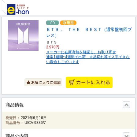
ＢＴＳ， ＴＨＥ ＢＥＳＴ（通常盤初回プ
レス）
ＢＴＳ
2,970円
メーカーに在庫有無を確認し、お取り寄せ
通常1週間~4週間で出荷 ※品切れ等で入手できな
い場合もございます
商品情報
発売日：
2021年6月16日
商品番号：
UICV-9336/7
商品の内容