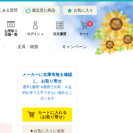
くある質問
最近見た商品
お気に入り
0
お受取り
ログイン
注文履歴
カート
店舗一覧
文具・雑貨
キャンペーン
メーカーに在庫有無を確認
し、お取り寄せ
通常1週間~4週間で出荷 ※品
切れ等で入手できない場合もご
ざいます
カートに入れる
（お取り寄せ）
★お気に入りに追加