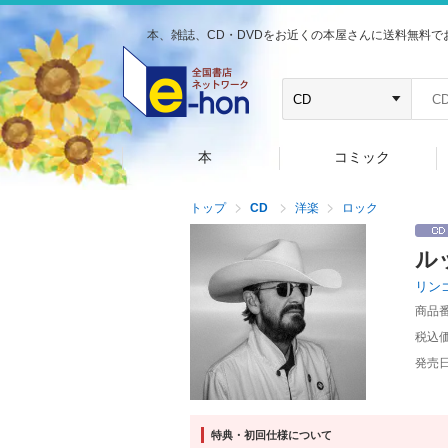
本、雑誌、CD・DVDをお近くの本屋さんに送料無料で
本
コミック
トップ
CD
洋楽
ロック
ル
リン
商品
税込
発売
特典・初回仕様について