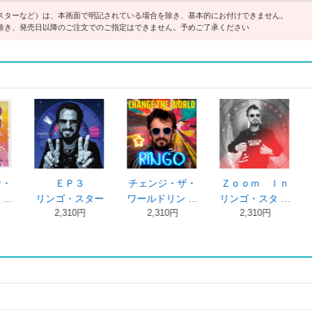
スターなど）は、本画面で明記されている場合を除き、基本的にお付けできません。
除き、発売日以降のご注文でのご指定はできません。予めご了承ください
ホワッツ・マ
ギヴ・モア・ラ
フォトグラフ：
リ
イ・ネームリン
ヴリンゴ・ス …
ザ・ヴェリー …
リンゴ
2,750円
2,241円
2,2
…
2,750円