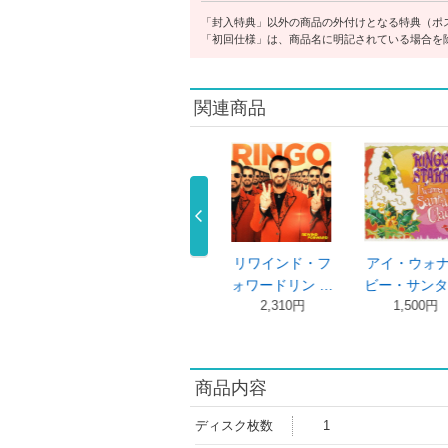
「封入特典」以外の商品の外付けとなる特典（ポ
「初回仕様」は、商品名に明記されている場合を
関連商品
・
ＥＰ３
チェンジ・ザ・
Ｚｏｏｍ Ｉｎ
…
リンゴ・スター
ワールドリン …
リンゴ・スタ …
2,310円
2,310円
2,310円
商品内容
ディスク枚数
1