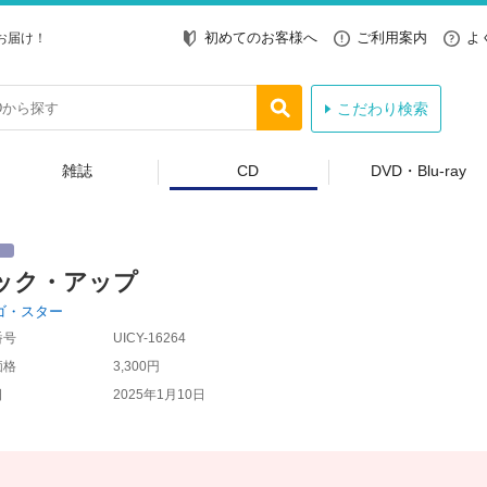
初めてのお客様へ
ご利用案内
よ
お届け！
こだわり検索
雑誌
CD
DVD・Blu-ray
ック・アップ
ゴ・スター
番号
UICY-16264
価格
3,300円
日
2025年1月10日