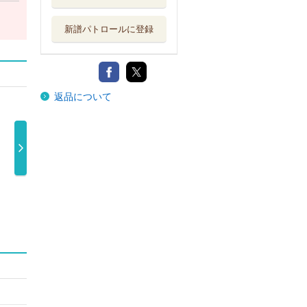
新譜パトロールに登録
返品について
ンゴ
ロング・ロン
リワインド・フ
アイ・ウォナ・
・スター
グ・ロードリン
ォワードリン …
ビー・サンタ …
41円
2,310円
1,500円
…
3,300円