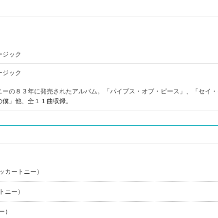
ージック
ージック
ニーの８３年に発売されたアルバム。「パイプス・オブ・ピース」、「セイ・
の僕」他、全１１曲収録。
ッカートニー）
トニー）
ー）