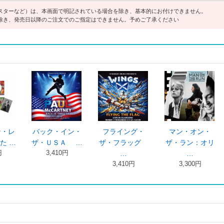
スターなど）は、本画面で明記されている場合を除き、基本的にお付けできません。
除き、発売日以降のご注文でのご指定はできません。予めご了承ください
・
ウイングスポー
ウイングスポー
アメーバ・ギグ
リ
ル・マッカー …
ル・マッカー …
ポール・マッ …
3,300円
4,400円
2,934円