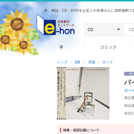
本、雑誌、CD・DVDをお近くの本屋さんに送料無料で
本
コミック
トップ
CD
洋楽
ロック
パ
ポー
商品
税込
発売
特典・初回仕様について