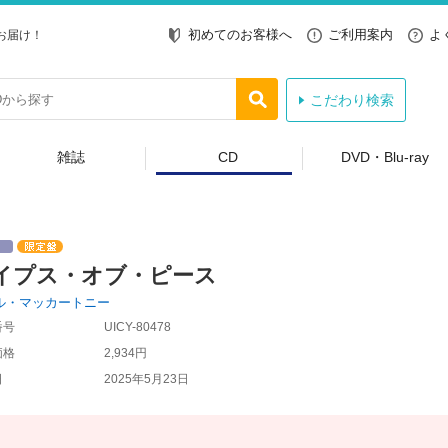
初めてのお客様へ
ご利用案内
よ
お届け！
こだわり検索
雑誌
CD
DVD・Blu-ray
イプス・オブ・ピース
ル・マッカートニー
番号
UICY-80478
価格
2,934円
日
2025年5月23日