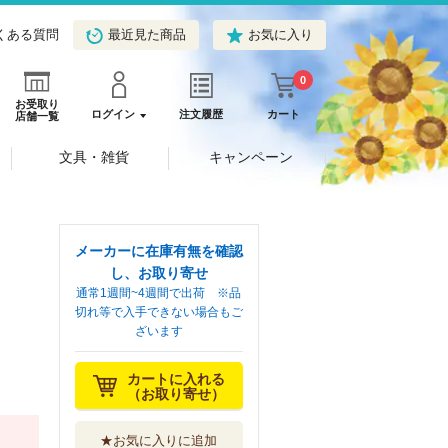
くある質問
最近見た商品
お気に入り
0
お受取り
ログイン
注文履歴
カート
店舗一覧
文具・雑貨
キャンペーン
メーカーに在庫有無を確認
し、お取り寄せ
通常1週間~4週間で出荷 ※品
切れ等で入手できない場合もご
ざいます
カートに入れる
（お取り寄せ）
★お気に入りに追加