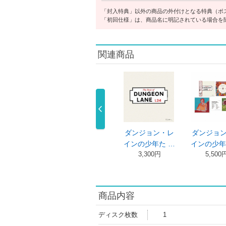
「封入特典」以外の商品の外付けとなる特典（ポ
「初回仕様」は、商品名に明記されている場合を
関連商品
ジョン・レ
バック・イン・
フライング・
マン・オン
少年た …
ザ・ＵＳＡ …
ザ・フラッグ
ザ・ラン：オ
,500円
3,410円
…
…
3,410円
3,300円
商品内容
ディスク枚数
1