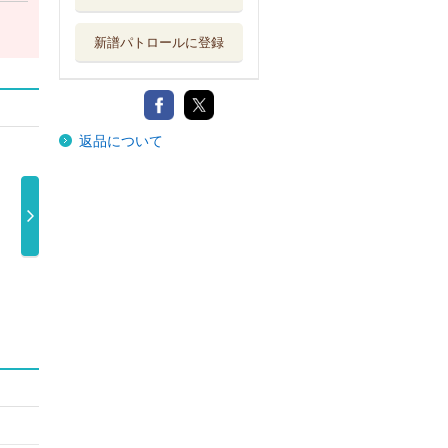
新譜パトロールに登録
返品について
ポール・イズ・
ケイオス・アン
ＮＥＷポール・
フレイ
ライヴ～ニュ …
ド・クリエイ …
マッカートニ …
パイポー
2,934円
2,934円
2,934円
2,9