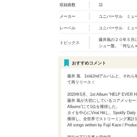
収録曲数
11
メーカー
ユニバーサル ミュ
レーベル
ユニバーサル ミュ
藤井風の２０年５月
トピックス
シュー盤。「何なん
おすすめコメント
藤井 風 1st&2ndアルバムと、それら初
て再リリース！
2020年5月、1st Album “HELP 
藤井 風が大切にしているコアメッセージを掲
Albums”にて1位を獲得した。
タイを中心にViral Hitし、Spotify 
獲得し、全世界でストリーミング累計14
All songs written by Fujii Kaze / Produ