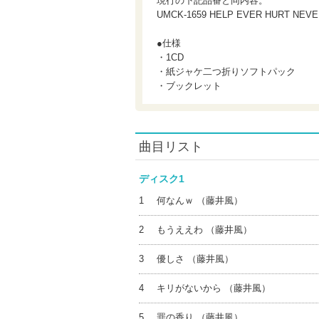
現行の下記品番と同内容。
UMCK-1659 HELP EVER HURT NEVE
●仕様
・1CD
・紙ジャケ二つ折りソフトパック
・ブックレット
曲目リスト
ディスク1
1
何なんｗ （藤井風）
2
もうええわ （藤井風）
3
優しさ （藤井風）
4
キリがないから （藤井風）
5
罪の香り （藤井風）