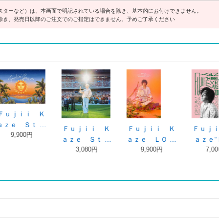
スターなど）は、本画面で明記されている場合を除き、基本的にお付けできません。
除き、発売日以降のご注文でのご指定はできません。予めご了承ください
ｉ Ｋ
Ｆｕｊｉｉ Ｋ
Ｆｕｊｉｉ Ｋ
ＨＥＬＰ ＥＶ
ｔ …
ａｚｅ ＬＯ …
ａｚｅ“ＨＥ …
ＥＲ ＨＵＲ …
円
9,900円
7,000円
2,500円