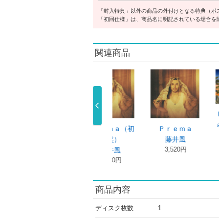
「封入特典」以外の商品の外付けとなる特典（ポ
「初回仕様」は、商品名に明記されている場合を
関連商品
Ｆｕｊｉｉ Ｋ
ａｚｅ Ｓｔ …
ｒｅｍａ（初
Ｐｒｅｍａ
Ｆｕｊｉ
9,900円
回盤）
藤井風
ａｚｅ Ｓ
3,520円
3,080
藤井風
4,950円
商品内容
ディスク枚数
1