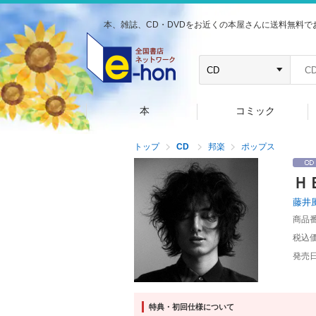
本、雑誌、CD・DVDをお近くの本屋さんに送料無料で
本
コミック
トップ
CD
邦楽
ポップス
Ｈ
藤井
商品
税込
発売
特典・初回仕様について