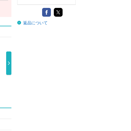
返品について
Ｆｕｊｉｉ Ｋ
ＨＥＬＰ ＥＶ
ＬＯＶＥ ＡＬ
ＨＥ
ａｚｅ“ＮＡ …
ＥＲ ＨＵＲ …
Ｌ ＳＥＲＶ …
ＥＲ
7,000円
3,300円
3,520円