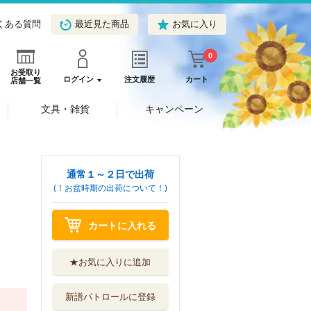
くある質問
最近見た商品
お気に入り
0
お受取り
ログイン
注文履歴
カート
店舗一覧
文具・雑貨
キャンペーン
通常１～２日で出荷
(！お盆時期の出荷について！)
カートに入れる
★お気に入りに追加
新譜パトロールに登録