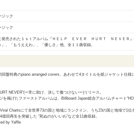
ージック
ージック
に発売された１ｓｔアルバム『ＨＥＬＰ ＥＶＥＲ ＨＵＲＴ ＮＥＶＥＲ』
ｗ」、「もうええわ」、「優しさ」他、全１１曲収録。
回盤特典のpiano arranged covers、あわせて4タイトルを紙ジャケット仕様
EVER HURT NEVER”(ー常に助け、決して傷つけないー)リリース。
げたファーストアルバムは、Billboard Japan総合アルバムチャート“HO
Daily Viral Chartsにて全世界73の国と地域にランクイン、うち23の国と地域で1位
億回再生を突破した “死ぬのがいいわ”など全11曲収録。
ced by Yaffle