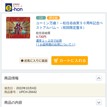
ユーミン万歳！～松任谷由実５０周年記念ベ
ストアルバム～（初回限定盤Ｂ）
松任谷由実
4,730円
通常１～２日で出荷
(！お盆時期の出荷について！)
商品情報
発売日：
2022年10月4日
商品番号：
UPCH-29442
商品の内容