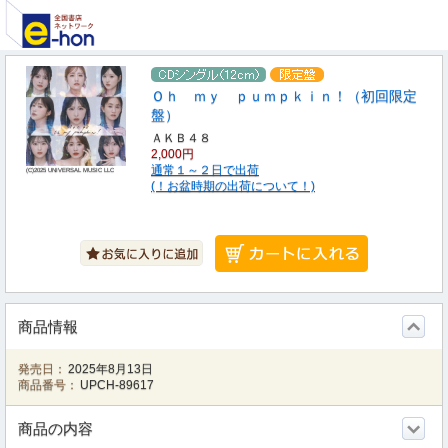
Ｏｈ ｍｙ ｐｕｍｐｋｉｎ！（初回限定
盤）
ＡＫＢ４８
2,000円
通常１～２日で出荷
(C)2025 UNIVERSAL MUSIC LLC
(！お盆時期の出荷について！)
商品情報
発売日：
2025年8月13日
商品番号：
UPCH-89617
商品の内容