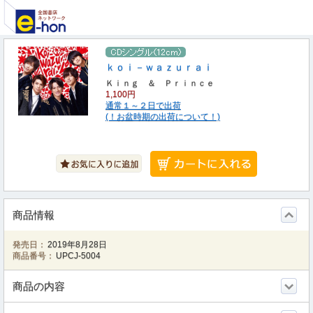
ｋｏｉ－ｗａｚｕｒａｉ
Ｋｉｎｇ ＆ Ｐｒｉｎｃｅ
1,100円
通常１～２日で出荷
(！お盆時期の出荷について！)
商品情報
発売日：
2019年8月28日
商品番号：
UPCJ-5004
商品の内容