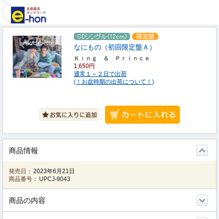
なにもの（初回限定盤Ａ）
Ｋｉｎｇ ＆ Ｐｒｉｎｃｅ
1,650円
通常１～２日で出荷
(！お盆時期の出荷について！)
商品情報
発売日：
2023年6月21日
商品番号：
UPCJ-9043
商品の内容