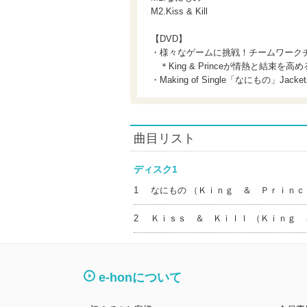
M2.Kiss & Kill
【DVD】
・様々なゲームに挑戦！チームワーク
＊King & Princeが情熱と結束
・Making of Single「なにもの」Jackets
曲目リスト
ディスク1
1
なにもの （Ｋｉｎｇ ＆ Ｐｒｉｎｃ
2
Ｋｉｓｓ ＆ Ｋｉｌｌ （Ｋｉｎｇ 
e-honについて