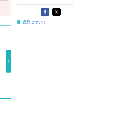
返品について
ａｌｔｚ ｆ
Ｗａｌｔｚ ｆ
ＳＴＡＲＲＩＮ
ＳＴＡＲＲ
 Ｌｉｌ …
ｏｒ Ｌｉｌ …
Ｇ（初回限定 …
Ｇ（初回限
1,800円
1,300円
4,290円
4,620円