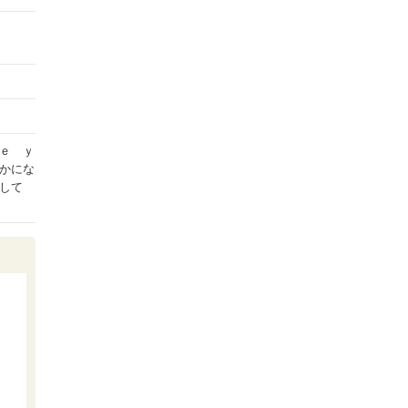
ｅ ｙ
かにな
して
ら