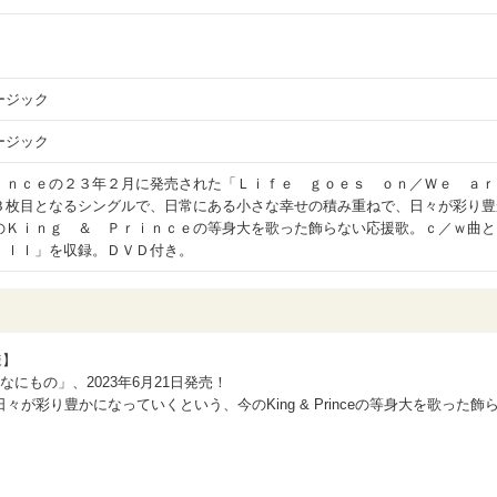
ージック
ージック
ｉｎｃｅの２３年２月に発売された「Ｌｉｆｅ ｇｏｅｓ ｏｎ／Ｗｅ ａｒ
３枚目となるシングルで、日常にある小さな幸せの積み重ねで、日々が彩り豊
のＫｉｎｇ ＆ Ｐｒｉｎｃｅの等身大を歌った飾らない応援歌。ｃ／ｗ曲と
ｉｌｌ」を収録。ＤＶＤ付き。
様】
グル「なにもの」、2023年6月21日発売！
が彩り豊かになっていくという、今のKing & Princeの等身大を歌った飾