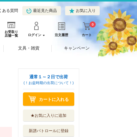
くある質問
最近見た商品
お気に入り
0
お受取り
ログイン
注文履歴
カート
店舗一覧
文具・雑貨
キャンペーン
通常１～２日で出荷
(！お盆時期の出荷について！)
カートに入れる
★お気に入りに追加
新譜パトロールに登録