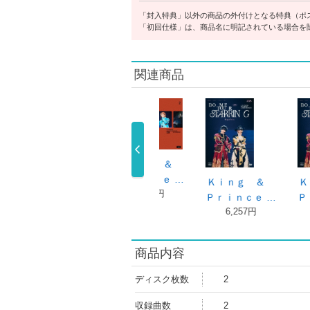
「封入特典」以外の商品の外付けとなる特典（ポ
「初回仕様」は、商品名に明記されている場合を
関連商品
Ｋｉｎｇ ＆
Ｐｒｉｎｃｅ …
ｇ ＆
Ｗａｌｔｚ ｆ
Ｗａｌｔｚ ｆ
7,431円
ｃｅ …
ｏｒ Ｌｉｌ …
ｏｒ Ｌｉｌ …
4円
2,130円
1,800円
商品内容
ディスク枚数
2
収録曲数
2