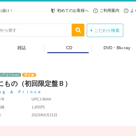
初めてのお客様へ
ご利用案内
よ
お届け！
こだわり検索
雑誌
CD
DVD・Blu-ray
にもの（初回限定盤Ｂ）
ｎｇ ＆ Ｐｒｉｎｃｅ
番号
UPCJ-9044
価格
1,650円
日
2023年6月21日