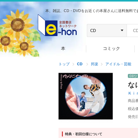
本、雑誌、CD・DVDをお近くの本屋さんに送料無料で
本
コミック
トップ
CD
邦楽
アイドル・芸能
な
Ｋｉ
商品
税込
発売
特典・初回仕様について