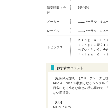
演奏時間（全
6分46秒
体）
メーカー
ユニバーサル ミュ
レーベル
ユニバーサル ミュ
Ｋｉｎｇ ＆ Ｐｒ
ｏｕｎｇ」に続く１
トピックス
っていくという、今
「Ｋｉｓｓ ＆ Ｋ
おすすめコメント
【初回限定盤B】【スリーブケース仕
King & Prince 13枚目となるシン
日常にある小さな幸せの積み重ねで、日々
ない応援歌。
【CD】
M1.なにもの