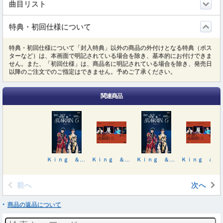
曲目リスト
特典・初回仕様について
特典・初回仕様について「封入特典」以外の商品の外付けとなる特典（ポス
ターなど）は、本画面で明記されている場合を除き、基本的にお付けできま
せん。また、「初回仕様」は、商品名に明記されている場合を除き、発売日
以降のご注文でのご指定はできません。予めご了承ください。
関連商品
Ｋｉｎｇ ＆ Ｐｒｉｎｃｅ ＤＯＭＥ ＴＯＵＲ ２０２６ ～ＳＴＡＲＲＩＮＧ～
Ｋｉｎｇ ＆ Ｐｒｉｎｃｅ ＤＯＭＥ ＴＯＵＲ ２０２６ ～ＳＴＡＲＲＩＮＧ～（初回限定盤）
Ｋｉｎｇ ＆ Ｐｒｉｎｃｅ ＤＯＭＥ ＴＯＵＲ ２０２６ ～ＳＴＡＲＲＩＮＧ～
Ｋｉｎｇ ＆ Ｐｒｉｎｃｅ ＤＯＭＥ ＴＯＵＲ ２０２６ ～ＳＴＡＲＲＩＮＧ～（初回限定盤）
前へ
次へ
商品の返品について