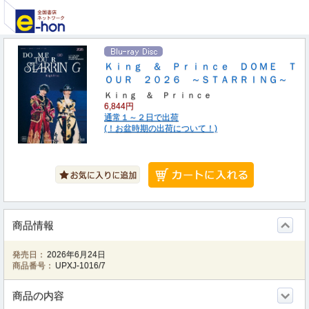
Ｋｉｎｇ ＆ Ｐｒｉｎｃｅ ＤＯＭＥ Ｔ
ＯＵＲ ２０２６ ～ＳＴＡＲＲＩＮＧ～
Ｋｉｎｇ ＆ Ｐｒｉｎｃｅ
6,844円
通常１～２日で出荷
(！お盆時期の出荷について！)
商品情報
発売日：
2026年6月24日
商品番号：
UPXJ-1016/7
商品の内容