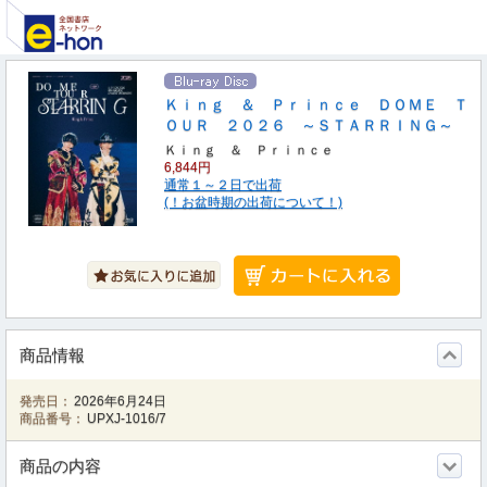
Ｋｉｎｇ ＆ Ｐｒｉｎｃｅ ＤＯＭＥ Ｔ
ＯＵＲ ２０２６ ～ＳＴＡＲＲＩＮＧ～
Ｋｉｎｇ ＆ Ｐｒｉｎｃｅ
6,844円
通常１～２日で出荷
(！お盆時期の出荷について！)
商品情報
発売日：
2026年6月24日
商品番号：
UPXJ-1016/7
商品の内容