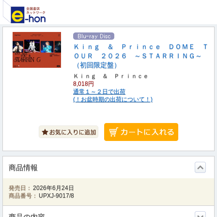
Ｋｉｎｇ ＆ Ｐｒｉｎｃｅ ＤＯＭＥ Ｔ
ＯＵＲ ２０２６ ～ＳＴＡＲＲＩＮＧ～
（初回限定盤）
Ｋｉｎｇ ＆ Ｐｒｉｎｃｅ
8,018円
通常１～２日で出荷
(！お盆時期の出荷について！)
商品情報
発売日：
2026年6月24日
商品番号：
UPXJ-9017/8
商品の内容