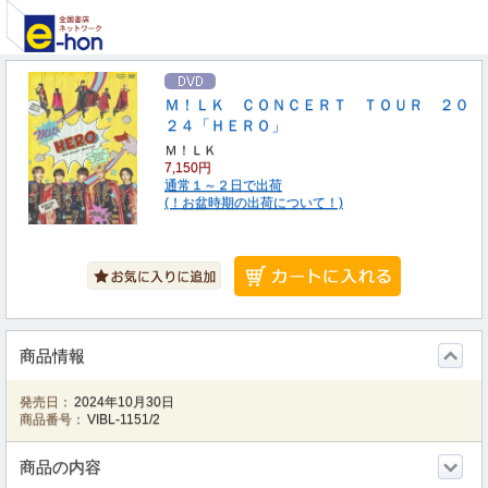
Ｍ！ＬＫ ＣＯＮＣＥＲＴ ＴＯＵＲ ２０
２４「ＨＥＲＯ」
Ｍ！ＬＫ
7,150円
通常１～２日で出荷
(！お盆時期の出荷について！)
商品情報
発売日：
2024年10月30日
商品番号：
VIBL-1151/2
商品の内容