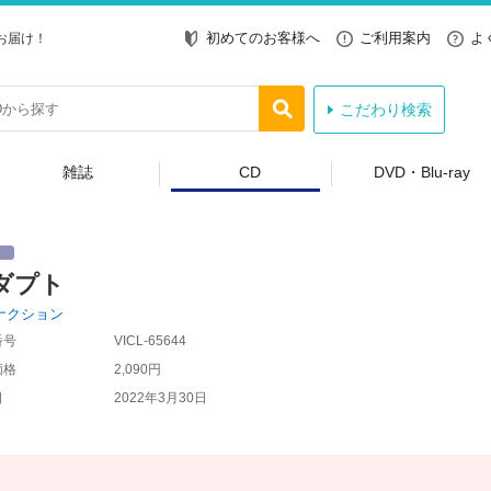
初めてのお客様へ
ご利用案内
よ
お届け！
こだわり検索
雑誌
CD
DVD・Blu-ray
ダプト
ナクション
番号
VICL-65644
価格
2,090円
日
2022年3月30日