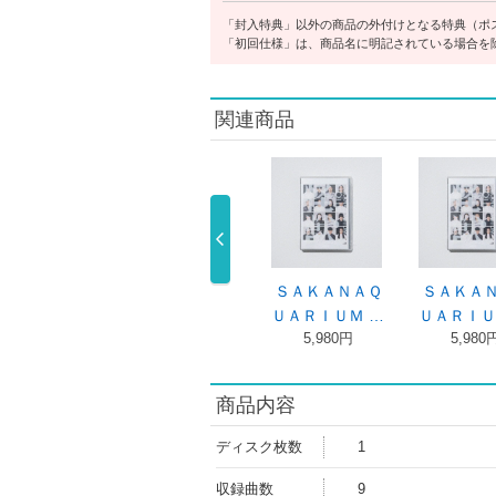
「封入特典」以外の商品の外付けとなる特典（ポ
「初回仕様」は、商品名に明記されている場合を
関連商品
ＳＡＫＡＮＡＱ
ＳＡＫＡＮＡＱ
ＳＡＫＡＮＡＱ
ＳＡＫ
ＵＡＲＩＵＭ …
ＵＡＲＩＵＭ …
ＵＡＲＩＵＭ …
ＵＡＲＩ
5,980円
10,560 …
5,980円
5,9
商品内容
ディスク枚数
1
収録曲数
9