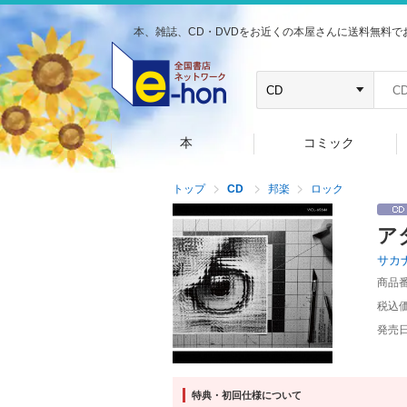
本、雑誌、CD・DVDをお近くの本屋さんに送料無料で
本
コミック
トップ
CD
邦楽
ロック
ア
サカ
商品
税込
発売
特典・初回仕様について