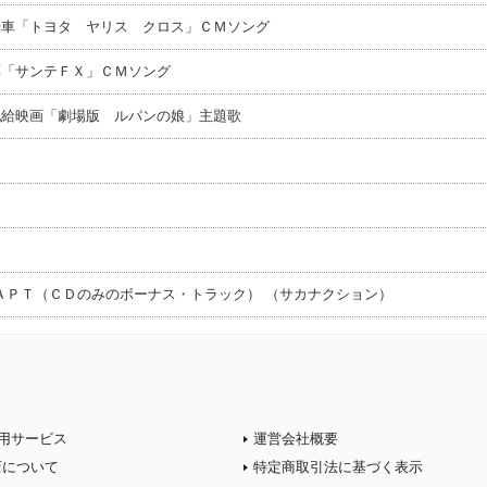
動車「トヨタ ヤリス クロス」ＣＭソング
薬「サンテＦＸ」ＣＭソング
配給映画「劇場版 ルパンの娘」主題歌
ＡＰＴ（ＣＤのみのボーナス・トラック） （サカナクション）
用サービス
運営会社概要
店について
特定商取引法に基づく表示