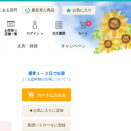
くある質問
最近見た商品
お気に入り
0
お受取り
ログイン
注文履歴
カート
店舗一覧
文具・雑貨
キャンペーン
通常１～２日で出荷
(！お盆時期の出荷について！)
カートに入れる
★お気に入りに追加
新譜パトロールに登録