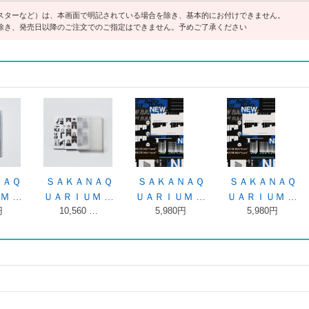
スターなど）は、本画面で明記されている場合を除き、基本的にお付けできません。
除き、発売日以降のご注文でのご指定はできません。予めご了承ください
ＡＮＡＱ
懐かしい月は新
ＳＡＫＡＮＡＱ
ＳＡＫＡＮＡＱ
ＵＭ …
しい月 Ｖｏ …
ＵＡＲＩＵＭ …
ＵＡＲＩＵＭ …
80円
4,180円
5,500円
5,500円