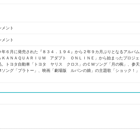
ンメント
ンメント
９年６月に発売された『８３４．１９４』から２年９カ月ぶりとなるアルバム
ＡＫＡＮＡＱＵＡＲＩＵＭ アダプト ＯＮＬＩＮＥ」から始まったプロジェ
品。トヨタ自動車「トヨタ ヤリス クロス」のＣＭソング「月の椀」、参天
Ｍソング「プラトー」、映画「劇場版 ルパンの娘」の主題歌「ショック！」