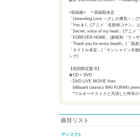
<収録曲> ＊収録順未定
「Unraveling Love ～少しの勇
「You & I」(アニメ「名探偵コナン」
「Secret, voice of my hea
「FOREVER HOME」(新昭和「ウ
「Thank you for every brea
「タイトル未定」(「サンシャイン水族館 × 倉木麻
ング)
【初回限定盤 B】
★CD + DVD
・DVD LIVE MOVIE from
billboard classics MAI KURAKI prem
*フルオーケストラと共演した昨年の
曲目リスト
ディスク1