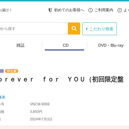
初めてのお客様へ
ご利用案内
よ
お届け！
こだわり検索
雑誌
CD
DVD・Blu-ray
ｏｒｅｖｅｒ ｆｏｒ ＹＯＵ（初回限定盤
）
麻衣
番号
VNCM-9069
価格
3,850円
日
2024年7月3日