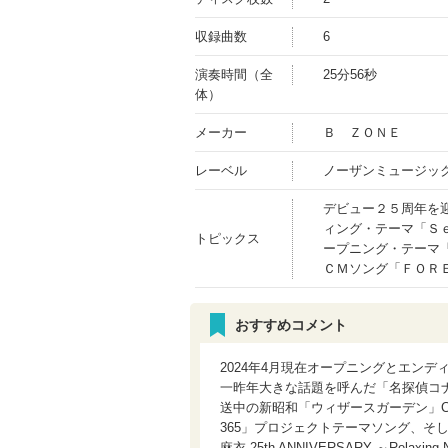
収録曲数
6
演奏時間（全
25分56秒
体）
メーカー
Ｂ ＺＯＮＥ
レーベル
ノーザンミュージッ
デビュー２５周年を
ィング・テーマ「Ｓ
トピックス
ープニング・テーマ
ＣＭソング「ＦＯＲ
おすすめコメント
2024年4月現在オープニングとエン
一昨年大きな話題を呼んだ「名探偵コ
送中の新昭和「ウィザースガーデン」
365」プロジェクトテーマソング、そ
麻衣 25th ANNIVERSARY ～Rela