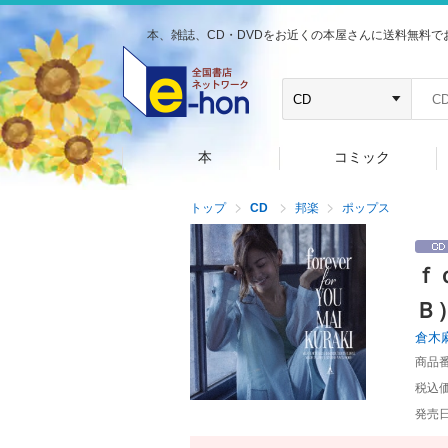
本、雑誌、CD・DVDをお近くの本屋さんに送料無料で
本
コミック
トップ
CD
邦楽
ポップス
ｆ
Ｂ
倉木
商品
税込
発売