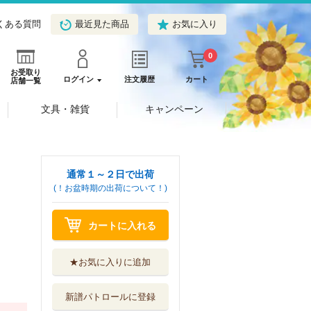
くある質問
最近見た商品
お気に入り
0
お受取り
ログイン
注文履歴
カート
店舗一覧
文具・雑貨
キャンペーン
通常１～２日で出荷
(！お盆時期の出荷について！)
カートに入れる
★お気に入りに追加
新譜パトロールに登録