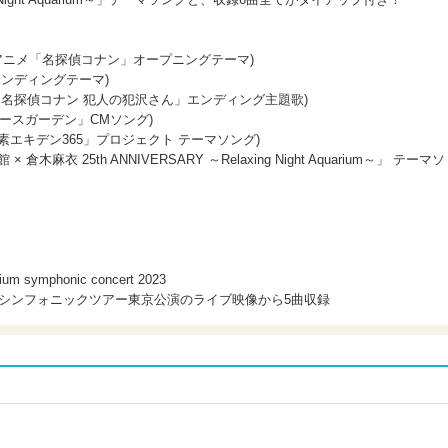
気～」(アニメ「名探偵コナン」オープニングテーマ)
エンディングテーマ)
rt」(アニメ「名探偵コナン 犯人の犯沢さん」エンディング主題歌)
ィザースガーデン」CMソング)
th」(「脱炭素エキデン365」プロジェクト テーマソング)
衣 25th ANNIVERSARY ～Relaxing Night Aquarium～」 テーマソ
ium symphonic concert 2023
シンフォニックツアー東京公演のライブ映像から5曲収録