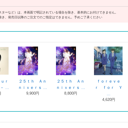
スターなど）は、本画面で明記されている場合を除き、基本的にお付けできません。
除き、発売日以降のご注文でのご指定はできません。予めご了承ください
ｏｒｅｖｅ
ｆｏｒｅｖｅ
Ｍａｉ Ｋｕｒ
Ｍａｉ Ｋ
ｆｏｒ Ｙ
ｒ ｆｏｒ Ｙ
ａｋｉ Ｐｒ …
ａｋｉ Ｐｒ
8,800円
9,900円
…
…
2,750円
3,850円