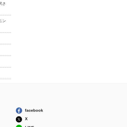
沢さ
ニン
facebook
X