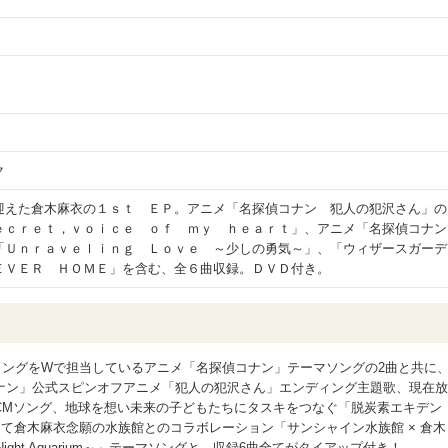
ク
迎えた倉木麻衣の１ｓｔ ＥＰ。アニメ「名探偵コナン 犯人の犯沢さん」の
ｅｃｒｅｔ，ｖｏｉｃｅ ｏｆ ｍｙ ｈｅａｒｔ」、アニメ「名探偵コナン
「Ｕｎｒａｖｅｌｉｎｇ Ｌｏｖｅ ～少しの勇気～」、「ウィザースガーデ
ＥＶＥＲ ＨＯＭＥ」を含む、全６曲収録。ＤＶＤ付き。
ディングをWで担当しているアニメ「名探偵コナン」テーマソングの2曲と共に
ナン」公式スピンオフアニメ「犯人の犯沢さん」エンディング主題歌、現在放
CMソング、地球を想い未来の子どもたちにタスキをつなぐ「脱炭素エキデン
して倉木麻衣念願の水族館とのコラボレーション「サンシャイン水族館 × 倉木
xing Night Aquarium～」テーマソングと、収録6曲全てがタイアップ付き！