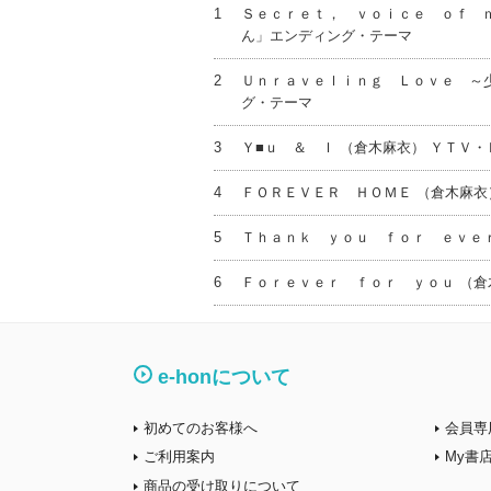
1
Ｓｅｃｒｅｔ， ｖｏｉｃｅ ｏｆ ｍ
ん」エンディング・テーマ
2
Ｕｎｒａｖｅｌｉｎｇ Ｌｏｖｅ ～少
グ・テーマ
3
Ｙ■ｕ ＆ Ｉ （倉木麻衣） ＹＴＶ
4
ＦＯＲＥＶＥＲ ＨＯＭＥ （倉木麻衣
5
Ｔｈａｎｋ ｙｏｕ ｆｏｒ ｅｖｅ
6
Ｆｏｒｅｖｅｒ ｆｏｒ ｙｏｕ （倉
e-honについて
初めてのお客様へ
会員専
ご利用案内
My書
商品の受け取りについて