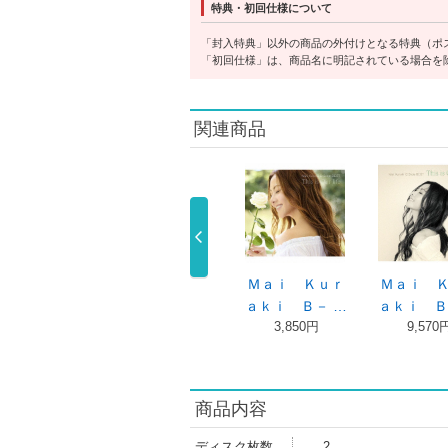
特典・初回仕様について
「封入特典」以外の商品の外付けとなる特典（ポ
「初回仕様」は、商品名に明記されている場合を
関連商品
２５ｔｈ Ａｎ
２５ｔｈ Ａｎ
ｆｏｒｅｖｅ
ｆ
ｎｉｖｅｒｓ …
ｎｉｖｅｒｓ …
ｒ ｆｏｒ Ｙ
ｒ 
9,900円
8,800円
…
4,620円
商品内容
ディスク枚数
2