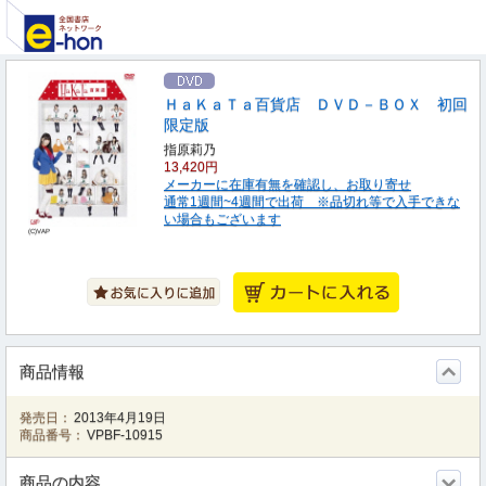
ＨａＫａＴａ百貨店 ＤＶＤ－ＢＯＸ 初回
限定版
指原莉乃
13,420円
メーカーに在庫有無を確認し、お取り寄せ
通常1週間~4週間で出荷 ※品切れ等で入手できな
い場合もございます
(C)VAP
商品情報
発売日：
2013年4月19日
商品番号：
VPBF-10915
商品の内容