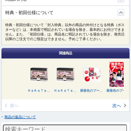
特典・初回仕様について
特典・初回仕様について「封入特典」以外の商品の外付けとなる特典（ポス
ターなど）は、本画面で明記されている場合を除き、基本的にお付けできま
せん。また、「初回仕様」は、商品名に明記されている場合を除き、発売日
以降のご注文でのご指定はできません。予めご了承ください。
関連商品
ＨａＫａＴａ百貨店 ３号館 ＤＶＤ－ＢＯＸ（初回生産限定）
ＨａＫａＴａ百貨店 ３号館 Ｂｌｕ－ｒａｙ ＢＯＸ
薔薇色のブー子 スペシャルＢｌｕ－ｒａｙ ＢＯＸ
薔薇色のブー子 ＤＶＤスタンダードエディション
前へ
次へ
商品の返品について