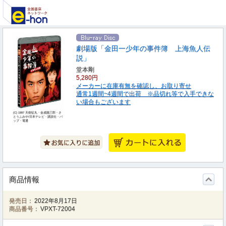
劇場版「金田一少年の事件簿 上海魚人伝
説」
堂本剛
5,280円
メーカーに在庫有無を確認し、お取り寄せ
通常1週間~4週間で出荷 ※品切れ等で入手できな
い場合もございます
(C) 1997 天樹征丸・金成陽三郎・さ
とうふみや/日本テレビ・講談社・バ
ップ・電通
商品情報
発売日：
2022年8月17日
商品番号：
VPXT-72004