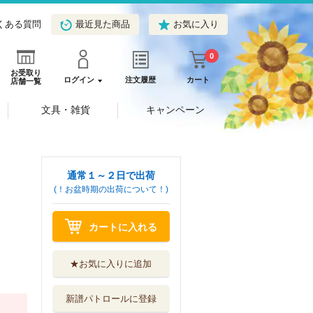
くある質問
最近見た商品
お気に入り
0
お受取り
ログイン
注文履歴
カート
店舗一覧
文具・雑貨
キャンペーン
通常１～２日で出荷
(！お盆時期の出荷について！)
カートに入れる
★お気に入りに追加
新譜パトロールに登録