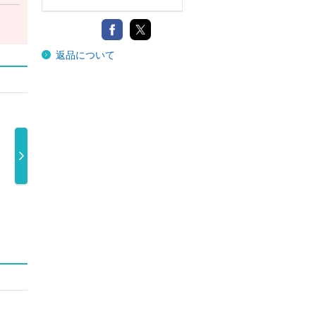
返品について
ＮＥＷポール・
フラワーズ・イ
マッカートニー
バッ
マッカートニ …
ン・ザ・ダー …
ＩＩポール・ …
ザ・
2,934円
2,934円
2,934円