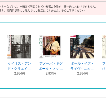
スターなど）は、本画面で明記されている場合を除き、基本的にお付けできません。
除き、発売日以降のご注文でのご指定はできません。予めご了承ください
・アン
アメーバ・ギグ
ポール・イズ・
フレイミング・
イ …
ポール・マッ …
ライヴ～ニュ …
パイポール・ …
円
2,934円
2,934円
2,934円