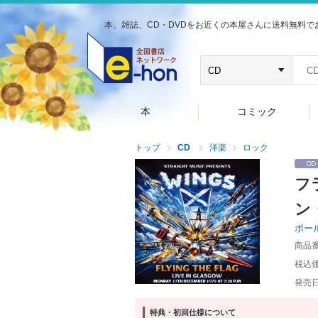
本、雑誌、CD・DVDをお近くの本屋さんに送料無料で
本
コミック
トップ
CD
洋楽
ロック
フ
ン
ポー
商品
税込
発売
特典・初回仕様について