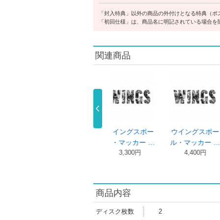
「封入特典」以外の商品の外付けとなる特典（ポ
「初回仕様」は、商品名に明記されている場合を
関連商品
マン・オン・
ウイングスポー
ウイングスポー
ケイオス
・ラン：オリ
ル・マッカー …
ル・マッカー …
ド・クリエ
3,300円
4,400円
2,934
…
3,300円
商品内容
ディスク枚数
2