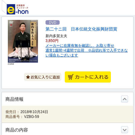
第二十ニ回 日本伝統文化振興財団賞
新内多賀太夫
3,850円
メーカーに在庫有無を確認し、お取り寄せ
通常1週間~4週間で出荷 ※品切れ等で入手できな
い場合もございます
(C)2018
商品情報
発売日：
2018年10月24日
商品番号：
VZBG-59
商品の内容