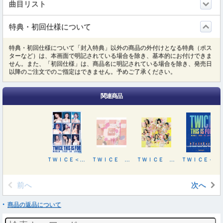
曲目リスト
特典・初回仕様について
特典・初回仕様について「封入特典」以外の商品の外付けとなる特典（ポス
ターなど）は、本画面で明記されている場合を除き、基本的にお付けできま
せん。また、「初回仕様」は、商品名に明記されている場合を除き、発売日
以降のご注文でのご指定はできません。予めご了承ください。
関連商品
ＴＷＩＣＥ＜ＴＨＩＳ ＩＳ ＦＯＲ＞ＷＯＲＬＤ ＴＯＵＲ ＩＮ ＪＡＰＡＮ
ＴＷＩＣＥ ＢＥＳＴ ＡＬＢＵＭ「＃ＢＥＳＴ ２０１５－２０２５」
ＴＷＩＣＥ ＢＥＳＴ ＡＬＢＵＭ「＃ＢＥＳＴ ２０１５－２０２５」（初回限定盤）
ＴＷＩＣＥ＜ＴＨＩＳ ＩＳ ＦＯＲ＞ＷＯＲＬＤ ＴＯＵＲ ＩＮ ＪＡＰＡＮ【初回限定盤】
前へ
次へ
商品の返品について