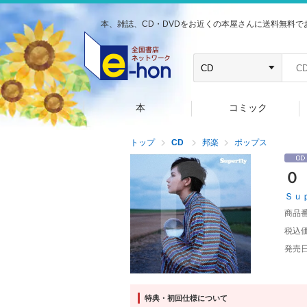
本、雑誌、CD・DVDをお近くの本屋さんに送料無料で
本
コミック
トップ
CD
邦楽
ポップス
０
Ｓｕ
商品
税込
発売
特典・初回仕様について