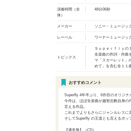
演奏時間（全
48分06秒
体）
メーカー
ソニー・ミュージッ
レーベル
ワーナーミュージッ
Ｓｕｐｅｒｆｌｙの
全楽曲の作詞・作曲
トピックス
マ「スカーレット」
めて」を含む全１１
おすすめコメント
Superfly 4年半ぶり、6作目のオリジ
今作は、ほぼ全楽曲が越智志帆自身の
言える作品。
これまでよりもさらにジャンルレスに
そしてSuperfly の王道とも言え
【通常盤】（CD）