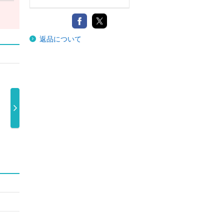
返品について
ａｔ Ｗａ
Ｓｕｐｅｒｆｌ
Ｓｕｐｅｒｆｌ
０（初回限定
初回限 …
ｙ Ａｒｅｎ …
ｙ Ａｒｅｎ …
Ａ／Ｂｌｕ－ 
,800円
6,930円
7,480円
5,720円