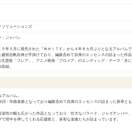
クソリューションズ
ク・ジャパン
１５年５月に発売された『ＷＨＩＴＥ』から４年８カ月ぶりとなるアルバムで
を越智志帆自身が手掛けており、編曲含めて自身のエッセンスの詰まった作品
の主題歌「フレア」、アニメ映画「プロメア」のエンディング・テーマ「氷に
曲収録。
ナルアルバム。
作詞・作曲楽曲となっており編曲含めて自身のエッセンスの詰まった新章とも
音楽性の幅も広がった作品となっており、壮大なバラード、ジャズナンバー、
るポップで背中を押してくれる応援歌と、多彩な楽曲たちが詰まっています。