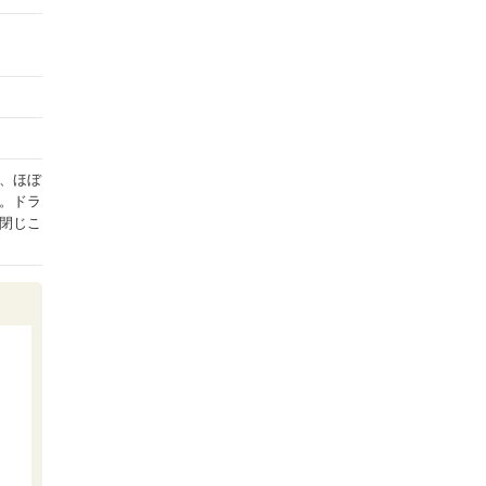
、ほぼ
。ドラ
閉じこ