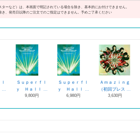
スターなど）は、本画面で明記されている場合を除き、基本的にお付けできません。
除き、発売日以降のご注文でのご指定はできません。予めご了承ください
Ｒｉｄｅ ｔｈ
Ｈｅａｔ Ｗａ
Ｈｅａｔ Ｗａ
Ｈｅ
ｅ Ｗａｖｅ …
ｖｅＳｕｐｅ …
ｖｅ（初回限 …
ｖｅ（
13,980 …
3,300円
9,900円
8