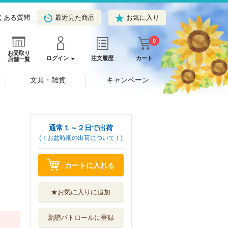
くある質問
最近見た商品
お気に入り
0
お受取り
ログイン
注文履歴
カート
店舗一覧
文具・雑貨
キャンペーン
通常１～２日で出荷
(！お盆時期の出荷について！)
カートに入れる
★お気に入りに追加
新譜パトロールに登録