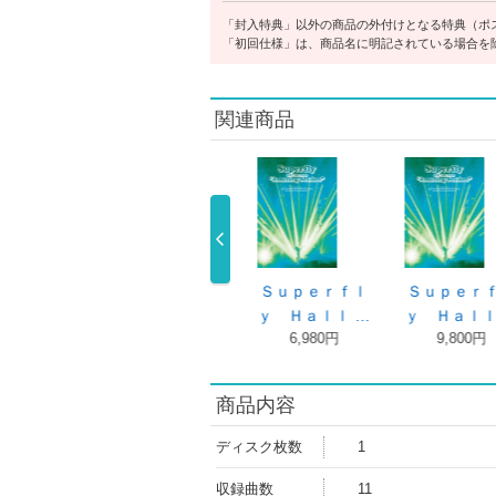
「封入特典」以外の商品の外付けとなる特典（ポ
「初回仕様」は、商品名に明記されている場合を
関連商品
ｆｌ
Ｓｕｐｅｒｆｌ
Ａｍａｚｉｎｇ
Ｒｉｄｅ ｔｈ
 …
ｙ Ｈａｌｌ …
（初回プレス …
ｅ Ｗａｖｅ …
6,980円
3,630円
13,980 …
商品内容
ディスク枚数
1
収録曲数
11