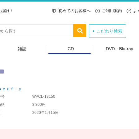
初めてのお客様へ
ご利用案内
よ
お届け！
こだわり検索
雑誌
CD
DVD・Blu-ray
ｐｅｒｆｌｙ
番号
WPCL-13150
価格
3,300円
日
2020年1月15日